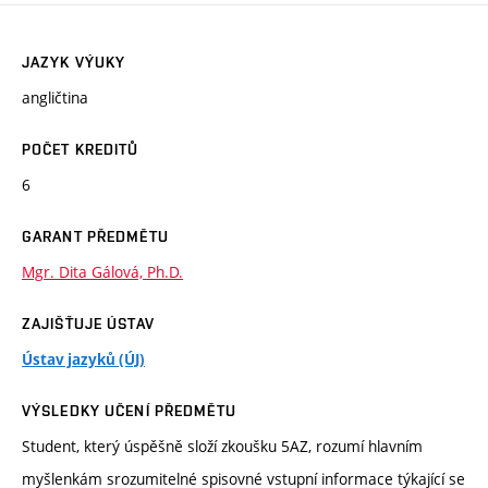
JAZYK VÝUKY
angličtina
POČET KREDITŮ
6
GARANT PŘEDMĚTU
Mgr. Dita Gálová, Ph.D.
ZAJIŠŤUJE ÚSTAV
Ústav jazyků (ÚJ)
VÝSLEDKY UČENÍ PŘEDMĚTU
Student, který úspěšně složí zkoušku 5AZ, rozumí hlavním
myšlenkám srozumitelné spisovné vstupní informace týkající se