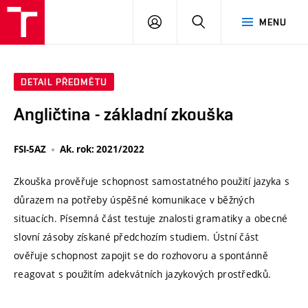
VUT
PŘIHLÁSIT
HLEDAT
MENU
SE
DETAIL PŘEDMĚTU
Angličtina - základní zkouška
FSI-5AZ
Ak. rok: 2021/2022
Zkouška prověřuje schopnost samostatného použití jazyka s
důrazem na potřeby úspěšné komunikace v běžných
situacích. Písemná část testuje znalosti gramatiky a obecné
slovní zásoby získané předchozím studiem. Ústní část
ověřuje schopnost zapojit se do rozhovoru a spontánně
reagovat s použitím adekvátních jazykových prostředků.