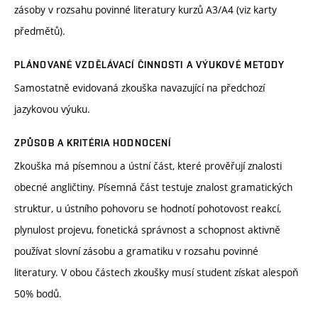
zásoby v rozsahu povinné literatury kurzů A3/A4 (viz karty
předmětů).
PLÁNOVANÉ VZDĚLÁVACÍ ČINNOSTI A VÝUKOVÉ METODY
Samostatně evidovaná zkouška navazující na předchozí
jazykovou výuku.
ZPŮSOB A KRITÉRIA HODNOCENÍ
Zkouška má písemnou a ústní část, které prověřují znalosti
obecné angličtiny. Písemná část testuje znalost gramatických
struktur, u ústního pohovoru se hodnotí pohotovost reakcí,
plynulost projevu, fonetická správnost a schopnost aktivně
používat slovní zásobu a gramatiku v rozsahu povinné
literatury. V obou částech zkoušky musí student získat alespoň
50% bodů.