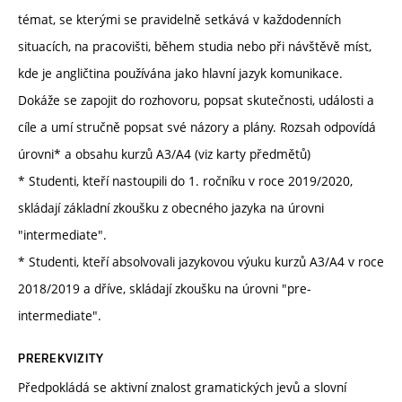
témat, se kterými se pravidelně setkává v každodenních
situacích, na pracovišti, během studia nebo při návštěvě míst,
kde je angličtina používána jako hlavní jazyk komunikace.
Dokáže se zapojit do rozhovoru, popsat skutečnosti, události a
cíle a umí stručně popsat své názory a plány. Rozsah odpovídá
úrovni* a obsahu kurzů A3/A4 (viz karty předmětů)
* Studenti, kteří nastoupili do 1. ročníku v roce 2019/2020,
skládají základní zkoušku z obecného jazyka na úrovni
"intermediate".
* Studenti, kteří absolvovali jazykovou výuku kurzů A3/A4 v roce
2018/2019 a dříve, skládají zkoušku na úrovni "pre-
intermediate".
PREREKVIZITY
Předpokládá se aktivní znalost gramatických jevů a slovní