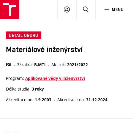
VUT
PŘIHLÁSIT
HLEDAT
MENU
SE
DETAIL OBORU
Materiálové inženýrství
FSI
Zkratka:
Ak. rok:
B-MTI
2021/2022
Program:
Aplikované vědy v inženýrství
Délka studia:
3 roky
Akreditace od:
Akreditace do:
1.9.2003
31.12.2024