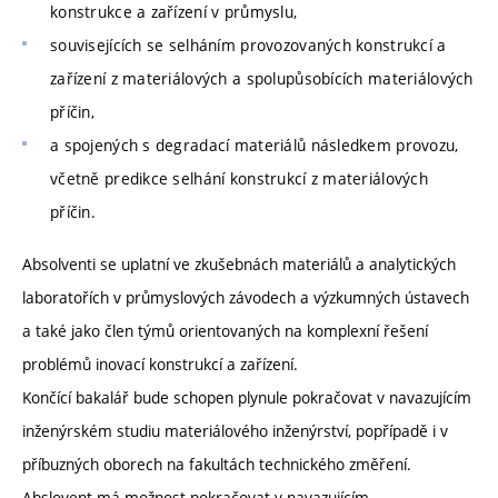
konstrukce a zařízení v průmyslu,
souvisejících se selháním provozovaných konstrukcí a
zařízení z materiálových a spolupůsobících materiálových
příčin,
a spojených s degradací materiálů následkem provozu,
včetně predikce selhání konstrukcí z materiálových
příčin.
Absolventi se uplatní ve zkušebnách materiálů a analytických
laboratořích v průmyslových závodech a výzkumných ústavech
a také jako člen týmů orientovaných na komplexní řešení
problémů inovací konstrukcí a zařízení.
Končící bakalář bude schopen plynule pokračovat v navazujícím
inženýrském studiu materiálového inženýrství, popřípadě i v
příbuzných oborech na fakultách technického změření.
Abslovent má možnost pokračovat v navazujícím