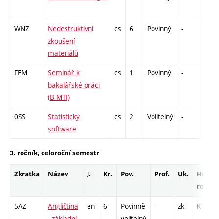
WNZ
Nedestruktivní
cs
6
Povinný
-
zá,z
zkoušení
materiálů
FEM
Seminář k
cs
1
Povinný
-
zá
bakalářské práci
(B-MTI)
0SS
Statistický
cs
2
Volitelný
-
zá
software
3. ročník, celoroční semestr
Zkratka
Název
J.
Kr.
Pov.
Prof.
Uk.
Hod.
rozsah
5AZ
Angličtina
en
6
Povinně
-
zk
K - 1
- základní
volitelný