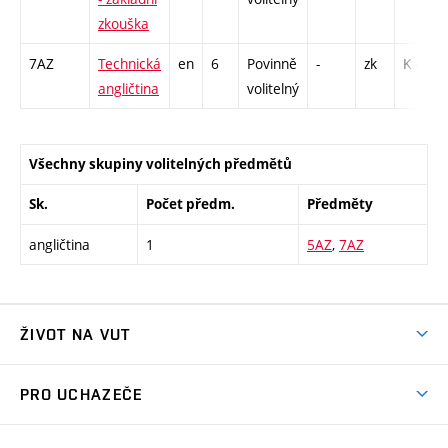
zkouška
7AZ
Technická
en
6
Povinně
-
zk
K - 1
angličtina
volitelný
Všechny skupiny volitelných předmětů
Sk.
Počet předm.
Předměty
angličtina
1
5AZ
,
7AZ
ŽIVOT NA VUT
Atmosféra VUT
PRO UCHAZEČE
Prostory školy
Proč na VUT
Koleje