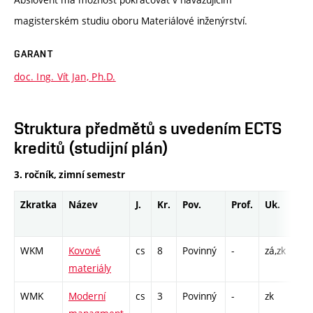
magisterském studiu oboru Materiálové inženýrství.
GARANT
doc. Ing. Vít Jan, Ph.D.
Struktura předmětů s uvedením ECTS
kreditů (studijní plán)
3. ročník, zimní semestr
Zkratka
Název
J.
Kr.
Pov.
Prof.
Uk.
Ho
ro
WKM
Kovové
cs
8
Povinný
-
zá,zk
P -
materiály
L -
WMK
Moderní
cs
3
Povinný
-
zk
P -