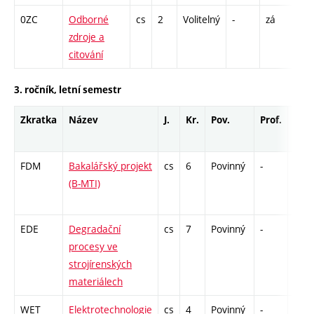
0ZC
Odborné
cs
2
Volitelný
-
zá
CPP
zdroje a
13
citování
3. ročník, letní semestr
Zkratka
Název
J.
Kr.
Pov.
Prof.
Uk.
FDM
Bakalářský projekt
cs
6
Povinný
-
zá
(B-MTI)
EDE
Degradační
cs
7
Povinný
-
zá,z
procesy ve
strojírenských
materiálech
WET
Elektrotechnologie
cs
4
Povinný
-
kl