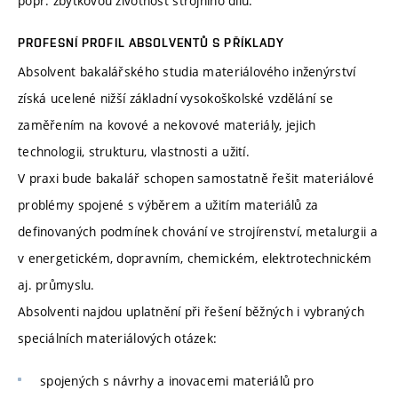
popř. zbytkovou životnost strojního dílu.
PROFESNÍ PROFIL ABSOLVENTŮ S PŘÍKLADY
Absolvent bakalářského studia materiálového inženýrství
získá ucelené nižší základní vysokoškolské vzdělání se
zaměřením na kovové a nekovové materiály, jejich
technologii, strukturu, vlastnosti a užití.
V praxi bude bakalář schopen samostatně řešit materiálové
problémy spojené s výběrem a užitím materiálů za
definovaných podmínek chování ve strojírenství, metalurgii a
v energetickém, dopravním, chemickém, elektrotechnickém
aj. průmyslu.
Absolventi najdou uplatnění při řešení běžných i vybraných
speciálních materiálových otázek:
spojených s návrhy a inovacemi materiálů pro