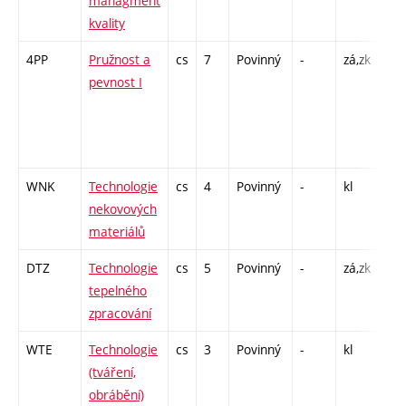
managment
kvality
4PP
Pružnost a
cs
7
Povinný
-
zá,zk
P -
pevnost I
K -
C1 
/ C
14
WNK
Technologie
cs
4
Povinný
-
kl
P -
nekovových
L -
materiálů
DTZ
Technologie
cs
5
Povinný
-
zá,zk
P -
tepelného
L -
zpracování
WTE
Technologie
cs
3
Povinný
-
kl
P -
(tváření,
L -
obrábění)