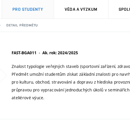
PRO STUDENTY
VĚDA A VÝZKUM
SPOL
DETAIL PŘEDMĚTU
FAST-BGA011
Ak. rok: 2024/2025
Znalost typologie veřejných staveb (sportovní zařízení, zdravot
Předmět umožní studentům získat základní znalosti pro navrh
pro kulturu, obchod, stravování a dopravu z hlediska provozní
průpravou pro vypracování jednoduchých úkolů v seminářích
ateliérové výuce.