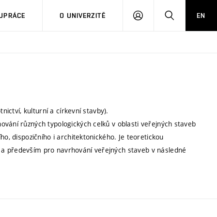
PŘIHLÁSIT
HLEDAT
UPRÁCE
O UNIVERZITĚ
EN
SE
nictví, kulturní a církevní stavby).
ování různých typologických celků v oblasti veřejných staveb
ho, dispozičního i architektonického. Je teoretickou
 a především pro navrhování veřejných staveb v následné