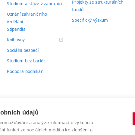
Projekty ze strukturálních
Studium a stáže v zahraničí
fondů
Uznání zahraničního
Specifický výzkum
vzdělání
Stipendia
(externí
Knihovny
odkaz)
Sociální bezpečí
Studium bez bariér
Podpora podnikání
sobních údajů
romažďování a analýze informací o výkonu a
VYSOKÉ UČENÍ TECHNICKÉ V BRNĚ
ní funkcí ze sociálních médií a ke zlepšení a