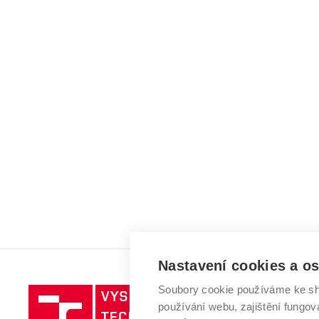
Nastavení cookies a o
Soubory cookie používáme ke sh
Vysoké
používání webu, zajištění fungová
učení