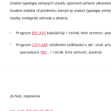
Znalost typologie veřejných staveb, sportovní zařízení, zdravotnic
Student zvládne cíl předmětu, kterým je znalost typologie veřejný
stavby, zoologické zahrady a akvária.
Program
BPC-APS
bakalářský 1 ročník, letní semestr, pov
Program
CZV1-AKR
celoživotní vzdělávání v akr. stud. p
specializace
PBC
, 1 ročník, letní semestr, povinný
26 hod., nepovinná
Ing. arch. Petr Novák, Ph.D.