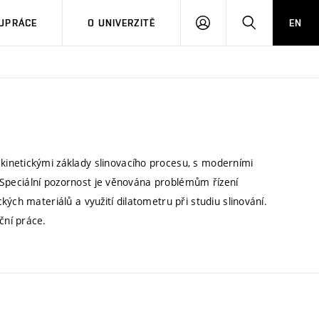
PŘIHLÁSIT
HLEDAT
UPRÁCE
O UNIVERZITĚ
EN
SE
inetickými základy slinovacího procesu, s moderními
t. Speciální pozornost je věnována problémům řízení
ých materiálů a využití dilatometru při studiu slinování.
ční práce.