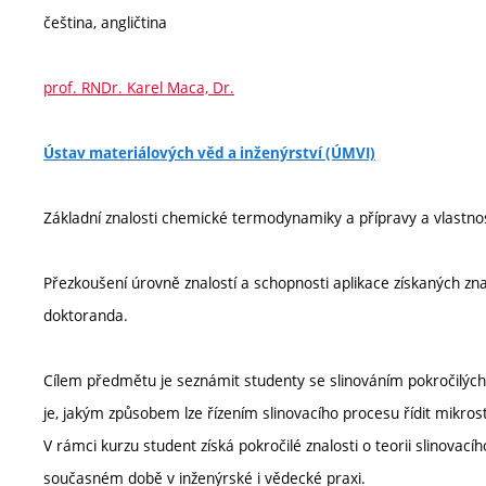
čeština, angličtina
prof. RNDr. Karel Maca, Dr.
Ústav materiálových věd a inženýrství (ÚMVI)
Základní znalosti chemické termodynamiky a přípravy a vlastno
Přezkoušení úrovně znalostí a schopnosti aplikace získaných zn
doktoranda.
Cílem předmětu je seznámit studenty se slinováním pokročilých
je, jakým způsobem lze řízením slinovacího procesu řídit mikrost
V rámci kurzu student získá pokročilé znalosti o teorii slinova
současném době v inženýrské i vědecké praxi.