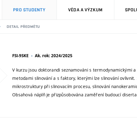
PRO STUDENTY
VĚDA A VÝZKUM
SPOL
DETAIL PŘEDMĚTU
FSI-9SKE
Ak. rok: 2024/2025
V kurzu jsou doktorandi seznamováni s termodynamickými a k
metodami slinování a s faktory, kterými lze slinování ovlivni
mikrostruktury při slinovacím procesu, slinování nanokeramick
Obsahová náplň je přizpůsobována zaměření budoucí diserta