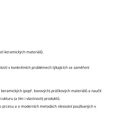
stí keramických materiálů.
alostí v konkrétních problémech týkajících se zaměření
 keramických (popř. kovových) práškových materiálů a naučit
rukturu (a tím i vlastnosti) produktů.
cího prcesu a o moderních metodách slinování používaných v