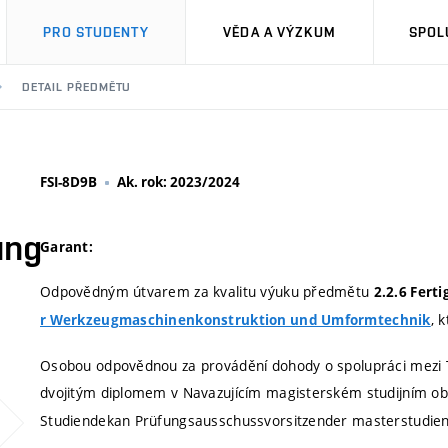
PRO STUDENTY
VĚDA A VÝZKUM
SPOL
DETAIL PŘEDMĚTU
FSI-8D9B
Ak. rok: 2023/2024
ung
Garant:
Odpovědným útvarem za kvalitu výuku předmětu
2.2.6 Fert
, 
r Werkzeugmaschinenkonstruktion und Umformtechnik
Osobou odpovědnou za provádění dohody o spolupráci mezi
dvojitým diplomem v Navazujícím magisterském studijním ob
Studiendekan Prüfungsausschussvorsitzender masterstudien