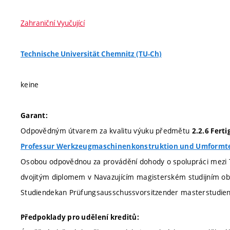
Zahraniční Vyučující
Technische Universität Chemnitz (TU-Ch)
keine
Garant:
Odpovědným útvarem za kvalitu výuku předmětu
2.2.6 Fert
Professur Werkzeugmaschinenkonstruktion und Umformt
Osobou odpovědnou za provádění dohody o spolupráci mezi
dvojitým diplomem v Navazujícím magisterském studijním ob
Studiendekan Prüfungsausschussvorsitzender masterstudien
Předpoklady pro udělení kreditů: