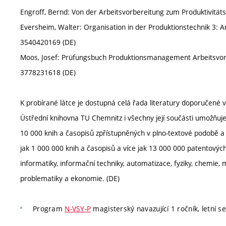
Engroff, Bernd: Von der Arbeitsvorbereitung zum Produktivit
Eversheim, Walter: Organisation in der Produktionstechnik 3: A
3540420169 (DE)
Moos, Josef: Prüfungsbuch Produktionsmanagement Arbeitsvorb
3778231618 (DE)
K probírané látce je dostupná celá řada literatury doporučené 
Ústřední knihovna TU Chemnitz i všechny její součásti umožňuj
10 000 knih a časopisů zpřístupněných v plno-textové podobě a o
jak 1 000 000 knih a časopisů a více jak 13 000 000 patentových 
informatiky, informační techniky, automatizace, fyziky, chemie, m
problematiky a ekonomie. (DE)
Program
N-VSY-P
magisterský navazující 1 ročník, letní s