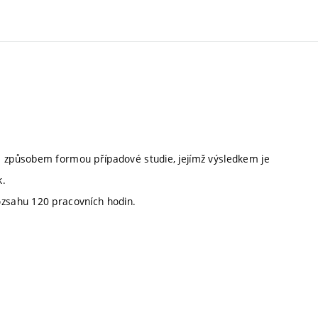
m způsobem formou případové studie, jejímž výsledkem je
k.
ozsahu 120 pracovních hodin.