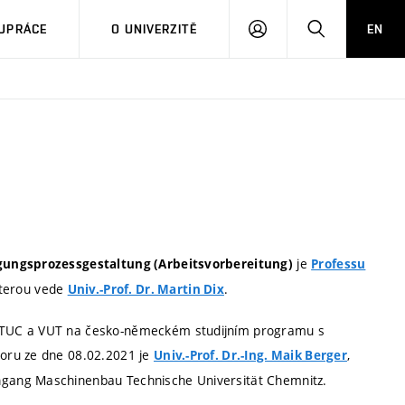
PŘIHLÁSIT
HLEDAT
UPRÁCE
O UNIVERZITĚ
EN
SE
je
igungsprozessgestaltung (Arbeitsvorbereitung)
Professu
kterou vede
.
Univ.-Prof. Dr. Martin Dix
 TUC a VUT na česko-německém studijním programu s
oru ze dne 08.02.2021 je
,
Univ.-Prof. Dr.-Ing. Maik Berger
gang Maschinenbau Technische Universität Chemnitz.