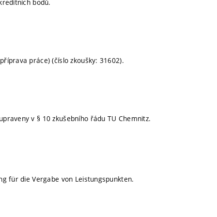
kreditních bodů.
říprava práce) (číslo zkoušky: 31602).
upraveny v § 10 zkušebního řádu TU Chemnitz.
ng für die Vergabe von Leistungspunkten.