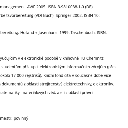
ätsmanagement. AWF 2005. ISBN 3-9810038-1-0 (DE)
rbeitsvorbereitung (VDI-Buch). Springer 2002. ISBN-10:
ereitung. Holland + Josenhans, 1999, Taschenbuch. ISBN:
vyučujícím v elektronické podobě v knihovně TU Chemnitz.
e studentům přístup k elektronickým informačním zdrojům (přes
kolo 17 000 rejstříků). Knižní fond čítá v současné době více
dokumentů z oblasti strojírenství, elektrotechniky, elektroniky,
atematiky, materiálových věd, ale i z oblastí právní
emestr, povinný