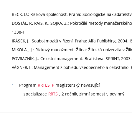
BECK, U.: Riziková společnost. Praha: Sociologické nakladatelst
DOSTÁL, P., RAIS, K., SOJKA, Z.: Pokročilé metody manažerského
1338-1
IRÁSEK, J.: Souboj mozků v řízení. Praha: Alfa Publishing, 2004.
MIKOLAJ, J.: Rizikový manažment. Žilina: Žilinská univerzita v Ži
POVRAZNÍK, J.: Celostní management. Bratislava: SPRINT, 2003
VÁGNER, I.: Management z pohledu všeobecného a celostního. B
Program
RRTES_P
magisterský navazující
specializace
RRTS
, 2 ročník, zimní semestr, povinný