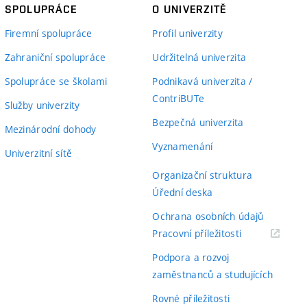
SPOLUPRÁCE
O UNIVERZITĚ
Firemní spolupráce
Profil univerzity
Zahraniční spolupráce
Udržitelná univerzita
Spolupráce se školami
Podnikavá univerzita /
ContriBUTe
Služby univerzity
Bezpečná univerzita
Mezinárodní dohody
Vyznamenání
Univerzitní sítě
Organizační struktura
Úřední deska
Ochrana osobních údajů
(externí
Pracovní příležitosti
odkaz)
Podpora a rozvoj
zaměstnanců a studujících
Rovné příležitosti