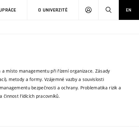
PŘIHLÁSIT
HLEDAT
UPRÁCE
O UNIVERZITĚ
EN
SE
oha a místo managementu při řízení organizace. Zásady
cí), metody a formy. Vzájemné vazby a souvislosti
i managementu bezpečnosti a ochrany. Problematika rizik a
 a činnost řídících pracovníků.