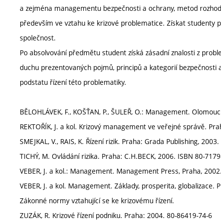
a zejména managementu bezpečnosti a ochrany, metod rozhodován
především ve vztahu ke krizové problematice. Získat studenty pr
společnost.
Po absolvování předmětu student získá zásadní znalosti z probl
duchu prezentovaných pojmů, principů a kategorií bezpečnosti 
podstatu řízení této problematiky.
BĚLOHLÁVEK, F., KOŠŤAN, P., ŠULEŘ, O.: Management. Olomouc:
REKTOŘÍK, J. a kol. Krizový management ve veřejné správě. Pra
SMEJKAL, V., RAIS, K. Řízení rizik. Praha: Grada Publishing, 200
TICHÝ, M. Ovládání rizika. Praha: C.H.BECK, 2006. ISBN 80-7179
VEBER, J. a kol.: Management. Management Press, Praha, 2002
VEBER, J. a kol. Management. Základy, prosperita, globalizace
Zákonné normy vztahující se ke krizovému řízení.
ZUZÁK, R. Krizové řízení podniku. Praha: 2004. 80-86419-74-6