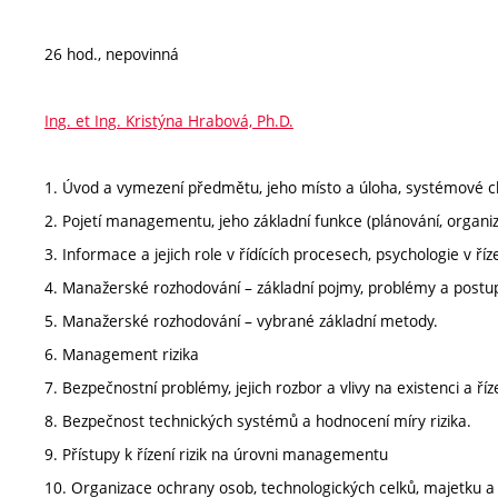
26 hod., nepovinná
Ing. et Ing. Kristýna Hrabová, Ph.D.
1. Úvod a vymezení předmětu, jeho místo a úloha, systémové 
2. Pojetí managementu, jeho základní funkce (plánování, organ
3. Informace a jejich role v řídících procesech, psychologie v ří
4. Manažerské rozhodování – základní pojmy, problémy a postu
5. Manažerské rozhodování – vybrané základní metody.
6. Management rizika
7. Bezpečnostní problémy, jejich rozbor a vlivy na existenci a ří
8. Bezpečnost technických systémů a hodnocení míry rizika.
9. Přístupy k řízení rizik na úrovni managementu
10. Organizace ochrany osob, technologických celků, majetku a ži