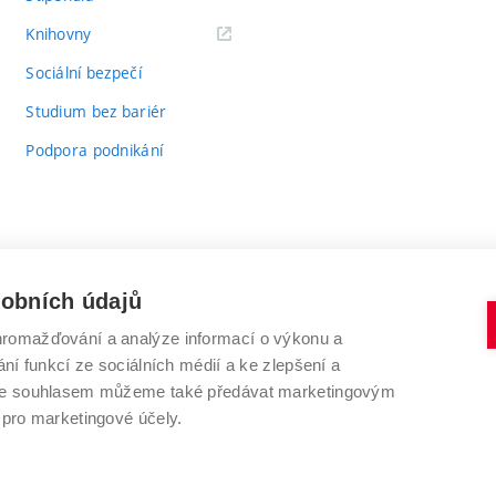
(externí
Knihovny
odkaz)
Sociální bezpečí
Studium bez bariér
Podpora podnikání
sobních údajů
romažďování a analýze informací o výkonu a
VYSOKÉ UČENÍ TECHNICKÉ V BRNĚ
ní funkcí ze sociálních médií a ke zlepšení a
Antonínská 548/1
www.vut.cz
 Se souhlasem můžeme také předávat marketingovým
602 00 Brno
vut@vutbr.cz
 pro marketingové účely.