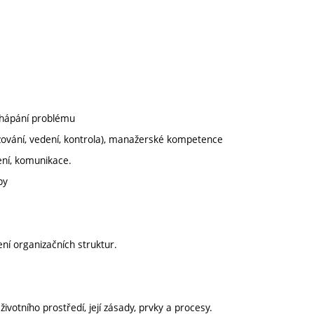
chápání problému
izování, vedení, kontrola), manažerské kompetence
zení, komunikace.
py
zení organizačních struktur.
votního prostředí, její zásady, prvky a procesy.