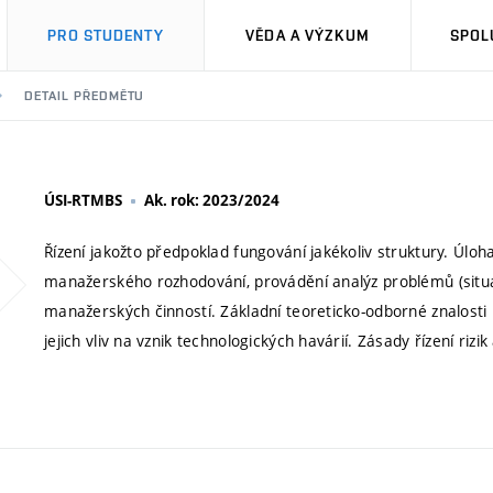
PRO STUDENTY
VĚDA A VÝZKUM
SPOL
DETAIL PŘEDMĚTU
ÚSI-RTMBS
Ak. rok: 2023/2024
Řízení jakožto předpoklad fungování jakékoliv struktury. Úl
manažerského rozhodování, provádění analýz problémů (situa
manažerských činností. Základní teoreticko-odborné znalost
jejich vliv na vznik technologických havárií. Zásady řízení rizik