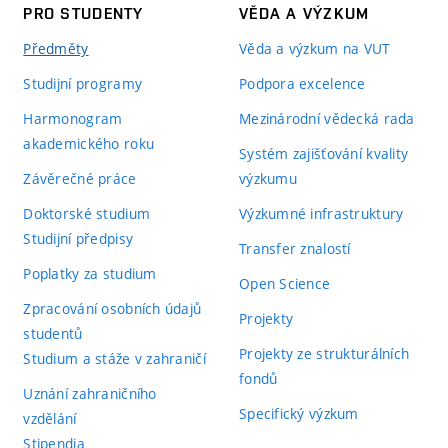
PRO STUDENTY
VĚDA A VÝZKUM
Předměty
Věda a výzkum na VUT
Studijní programy
Podpora excelence
Harmonogram
Mezinárodní vědecká rada
akademického roku
Systém zajišťování kvality
Závěrečné práce
výzkumu
Doktorské studium
Výzkumné infrastruktury
Studijní předpisy
Transfer znalostí
Poplatky za studium
Open Science
Zpracování osobních údajů
Projekty
studentů
Projekty ze strukturálních
Studium a stáže v zahraničí
fondů
Uznání zahraničního
Specifický výzkum
vzdělání
Stipendia