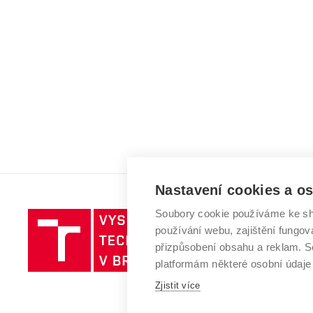
Nastavení cookies a o
Soubory cookie používáme ke sh
Vysoké
používání webu, zajištění fungová
učení
přizpůsobení obsahu a reklam.
technické
platformám některé osobní údaje
v
Brně
Zjistit více