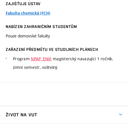
ZAJIŠŤUJE ÚSTAV
Fakulta chemická (FCH)
NABÍZEN ZAHRANIČNÍM STUDENTŮM
Pouze domovské fakulty
ZAŘAZENÍ PŘEDMĚTU VE STUDIJNÍCH PLÁNECH
Program
NPAP_ENVI
magisterský navazující 1 ročník,
zimní semestr, volitelný
ŽIVOT NA VUT
Atmosféra VUT