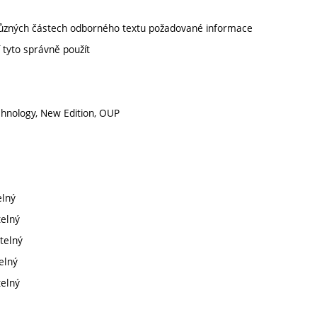
různých částech odborného textu požadované informace
 tyto správně použít
echnology, New Edition, OUP
elný
telný
telný
elný
telný