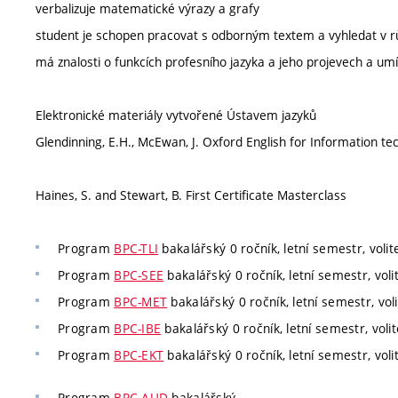
verbalizuje matematické výrazy a grafy
student je schopen pracovat s odborným textem a vyhledat v 
má znalosti o funkcích profesního jazyka a jeho projevech a umí
Elektronické materiály vytvořené Ústavem jazyků
Glendinning, E.H., McEwan, J. Oxford English for Information t
Haines, S. and Stewart, B. First Certificate Masterclass
Program
BPC-TLI
bakalářský 0 ročník, letní semestr, volit
Program
BPC-SEE
bakalářský 0 ročník, letní semestr, voli
Program
BPC-MET
bakalářský 0 ročník, letní semestr, voli
Program
BPC-IBE
bakalářský 0 ročník, letní semestr, volit
Program
BPC-EKT
bakalářský 0 ročník, letní semestr, voli
Program
BPC-AUD
bakalářský