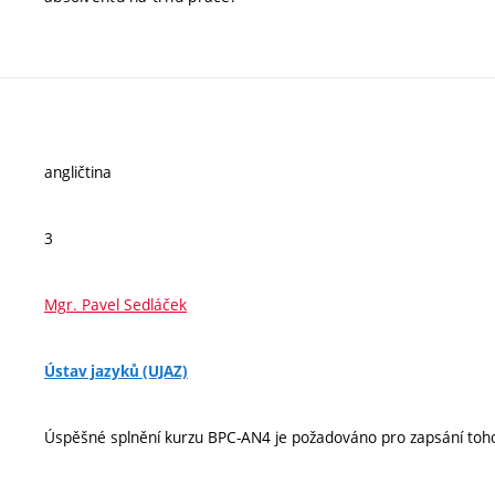
angličtina
3
Mgr. Pavel Sedláček
Ústav jazyků (UJAZ)
Úspěšné splnění kurzu BPC-AN4 je požadováno pro zapsání to