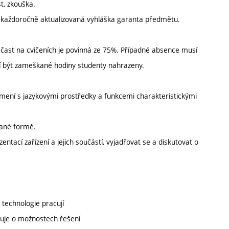
t, zkouška.
í každoročně aktualizovaná vyhláška garanta předmětu.
čast na cvičeních je povinná ze 75%. Případné absence musí
í být zameškané hodiny studenty nahrazeny.
mení s jazykovými prostředky a funkcemi charakteristickými
sané formě.
tací zařízení a jejich součástí, vyjadřovat se a diskutovat o
 technologie pracují
utuje o možnostech řešení