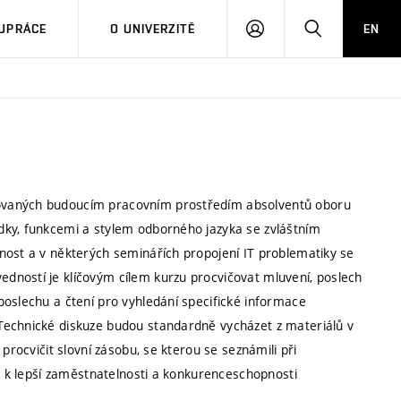
PŘIHLÁSIT
HLEDAT
UPRÁCE
O UNIVERZITĚ
EN
SE
ovaných budoucím pracovním prostředím absolventů oboru
dky, funkcemi a stylem odborného jazyka se zvláštním
nost a v některých seminářích propojení IT problematiky se
dností je klíčovým cílem kurzu procvičovat mluvení, poslech
poslechu a čtení pro vyhledání specifické informace
Technické diskuze budou standardně vycházet z materiálů v
procvičit slovní zásobu, se kterou se seznámili při
vá k lepší zaměstnatelnosti a konkurenceschopnosti