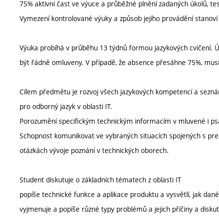
75% aktivní čast ve výuce a průběžné plnění zadaných úkolů, tes
Vymezení kontrolované výuky a způsob jejího provádění stanov
Výuka probíhá v průběhu 13 týdnů formou jazykových cvičení. Ú
být řádně omluveny. V případě, že absence přesáhne 75%, mus
Cílem předmětu je rozvoj všech jazykových kompetencí a sezná
pro odborný jazyk v oblasti IT.
Porozumění specifickým technickým informacím v mluvené i p
Schopnost komunikovat ve vybraných situacích spojených s prezen
otázkách vývoje poznání v technických oborech.
Student diskutuje o základních tématech z oblasti IT
popíše technické funkce a aplikace produktu a vysvětlí, jak dané
vyjmenuje a popíše různé typy problémů a jejich příčiny a disk