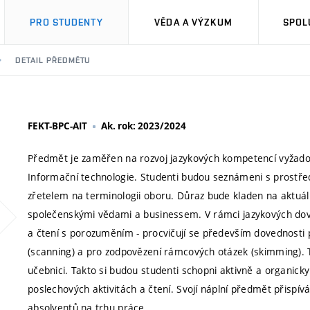
PRO STUDENTY
VĚDA A VÝZKUM
SPOL
DETAIL PŘEDMĚTU
FEKT-BPC-AIT
Ak. rok: 2023/2024
Předmět je zaměřen na rozvoj jazykových kompetencí vyžad
Informační technologie. Studenti budou seznámeni s prostře
zřetelem na terminologii oboru. Důraz bude kladen na aktuál
společenskými vědami a businessem. V rámci jazykových dove
a čtení s porozuměním - procvičují se především dovednosti 
(scanning) a pro zodpovězení rámcových otázek (skimming). 
učebnici. Takto si budou studenti schopni aktivně a organicky 
poslechových aktivitách a čtení. Svojí náplní předmět přispí
absolventů na trhu práce.