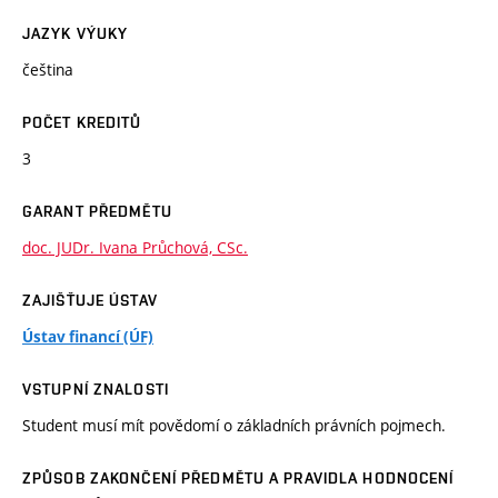
JAZYK VÝUKY
čeština
POČET KREDITŮ
3
GARANT PŘEDMĚTU
doc. JUDr. Ivana Průchová, CSc.
ZAJIŠŤUJE ÚSTAV
Ústav financí (ÚF)
VSTUPNÍ ZNALOSTI
Student musí mít povědomí o základních právních pojmech.
ZPŮSOB ZAKONČENÍ PŘEDMĚTU A PRAVIDLA HODNOCENÍ