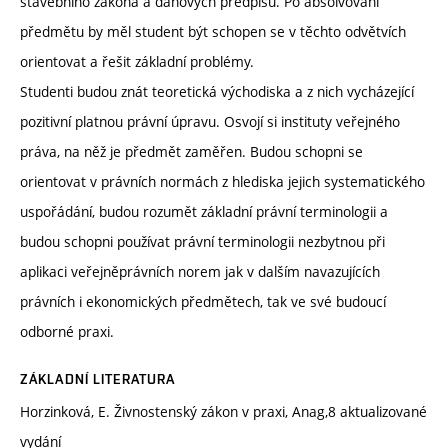
stavebního zákona a daňových předpisů. Po absolvování
předmětu by měl student být schopen se v těchto odvětvích
orientovat a řešit základní problémy.
Studenti budou znát teoretická východiska a z nich vycházející
pozitivní platnou právní úpravu. Osvojí si instituty veřejného
práva, na něž je předmět zaměřen. Budou schopni se
orientovat v právních normách z hlediska jejich systematického
uspořádání, budou rozumět základní právní terminologii a
budou schopni používat právní terminologii nezbytnou při
aplikaci veřejněprávních norem jak v dalším navazujících
právních i ekonomických předmětech, tak ve své budoucí
odborné praxi.
ZÁKLADNÍ LITERATURA
Horzinková, E. Živnostenský zákon v praxi, Anag,8 aktualizované
vydání