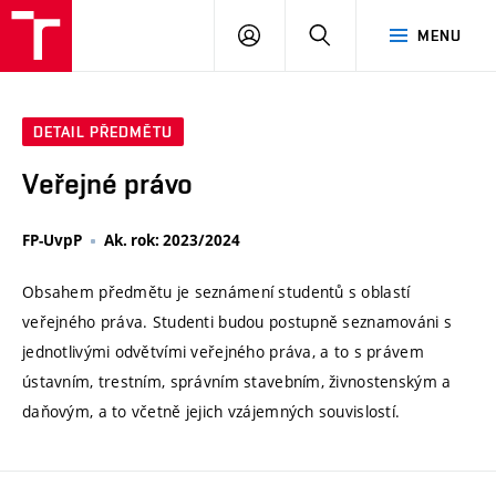
VUT
PŘIHLÁSIT
HLEDAT
MENU
SE
DETAIL PŘEDMĚTU
Veřejné právo
FP-UvpP
Ak. rok: 2023/2024
Obsahem předmětu je seznámení studentů s oblastí
veřejného práva. Studenti budou postupně seznamováni s
jednotlivými odvětvími veřejného práva, a to s právem
ústavním, trestním, správním stavebním, živnostenským a
daňovým, a to včetně jejich vzájemných souvislostí.