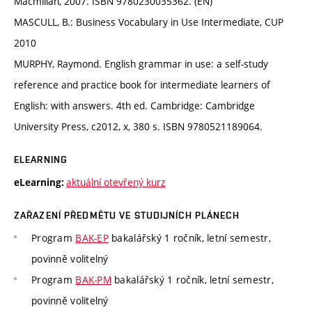
Macmillan, 2007. ISBN 9780230035362. (EN)
MASCULL, B.: Business Vocabulary in Use Intermediate, CUP
2010
MURPHY, Raymond. English grammar in use: a self-study
reference and practice book for intermediate learners of
English: with answers. 4th ed. Cambridge: Cambridge
University Press, c2012, x, 380 s. ISBN 9780521189064.
ELEARNING
aktuální otevřený kurz
eLearning:
ZAŘAZENÍ PŘEDMĚTU VE STUDIJNÍCH PLÁNECH
Program
BAK-EP
bakalářský 1 ročník, letní semestr,
povinně volitelný
Program
BAK-PM
bakalářský 1 ročník, letní semestr,
povinně volitelný