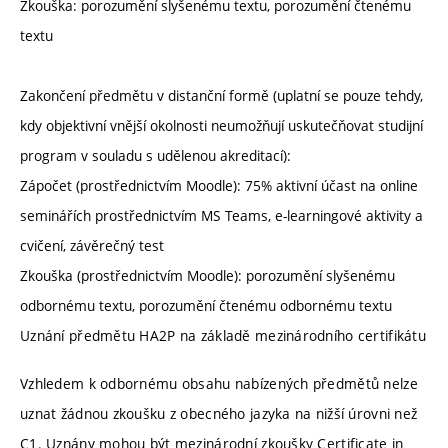
Zkouška: porozumění slyšenému textu, porozumění čtenému
textu
Zakončení předmětu v distanční formě (uplatní se pouze tehdy,
kdy objektivní vnější okolnosti neumožňují uskutečňovat studijní
program v souladu s udělenou akreditací):
Zápočet (prostřednictvím Moodle): 75% aktivní účast na online
seminářích prostřednictvím MS Teams, e-learningové aktivity a
cvičení, závěrečný test
Zkouška (prostřednictvím Moodle): porozumění slyšenému
odbornému textu, porozumění čtenému odbornému textu
Uznání předmětu HA2P na základě mezinárodního certifikátu
Vzhledem k odbornému obsahu nabízených předmětů nelze
uznat žádnou zkoušku z obecného jazyka na nižší úrovni než
C1. Uznány mohou být mezinárodní zkoušky Certificate in