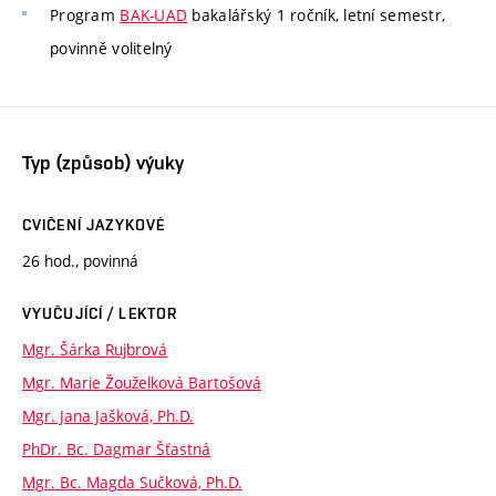
Program
BAK-UAD
bakalářský 1 ročník, letní semestr,
povinně volitelný
Typ (způsob) výuky
CVIČENÍ JAZYKOVÉ
26 hod., povinná
VYUČUJÍCÍ / LEKTOR
Mgr. Šárka Rujbrová
Mgr. Marie Žouželková Bartošová
Mgr. Jana Jašková, Ph.D.
PhDr. Bc. Dagmar Šťastná
Mgr. Bc. Magda Sučková, Ph.D.