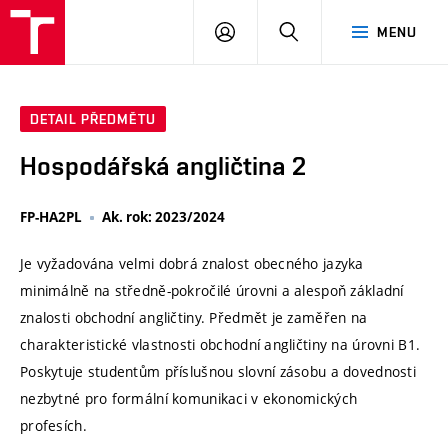
VUT
PŘIHLÁSIT
HLEDAT
MENU
SE
DETAIL PŘEDMĚTU
Hospodářská angličtina 2
FP-HA2PL
Ak. rok: 2023/2024
Je vyžadována velmi dobrá znalost obecného jazyka
minimálně na středně-pokročilé úrovni a alespoň základní
znalosti obchodní angličtiny. Předmět je zaměřen na
charakteristické vlastnosti obchodní angličtiny na úrovni B1.
Poskytuje studentům příslušnou slovní zásobu a dovednosti
nezbytné pro formální komunikaci v ekonomických
profesích.