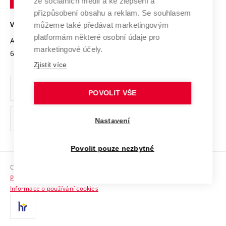
ze sociálních médií a ke zlepšení a
Open Science
v
Bezpečná univerzita
přizpůsobení obsahu a reklam. Se souhlasem
Univerzitní sítě
Brně
Projekty
můžeme také předávat marketingovým
VYSOKÉ UČENÍ TECHNICKÉ V BRNĚ
Vyznamenání
platformám některé osobní údaje pro
Projekty ze strukturálních fondů
Antonínská 548/1
www.vut.cz
marketingové účely.
Organizační struktura
602 00 Brno
vut@vutbr.cz
Specifický výzkum
Zjistit více
Úřední deska
Ochrana osobních údajů
POVOLIT VŠE
(externí
Pracovní příležitosti
Nastavení
odkaz)
Podpora a rozvoj zaměstnanců a studujících
Povolit pouze nezbytné
Rovné příležitosti
Copyright © 2026 VUT
Sociální bezpečí
Prohlášení o přístupnosti
HR Award
Informace o používání cookies
Kontakty