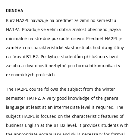
OSNOVA
Kurz HA2PL navazuje na předmět ze zimního semestru
HA1PZ. Požaduje se velmi dobrá znalost obecného jazyka
minimálně na středně-pokročilé úrovni. Předmět HA2PL je
zaměřen na charakteristické vlastnosti obchodní angličtiny
na úrovni B1-B2. Poskytuje studentům příslušnou slovní
zásobu a dovednosti nezbytné pro formální komunikaci v
ekonomických profesích.
The HA2PL course follows the subject from the winter
semester HA1PZ. A very good knowledge of the general
language at least at an intermediate level is required. The
subject HA2PL is focused on the characteristic features of
business English at the B1-B2 level. It provides students with
the appropriate vocabulary and skills necessary for formal