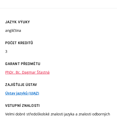
JAZYK VÝUKY
angličtina
POČET KREDITŮ
3
GARANT PŘEDMĚTU
PhDr. Bc. Dagmar Šťastná
ZAJIŠŤUJE ÚSTAV
Ústav jazyků (UJAZ)
VSTUPNÍ ZNALOSTI
Velmi dobré středoškolské znalosti jazyka a znalosti odborných