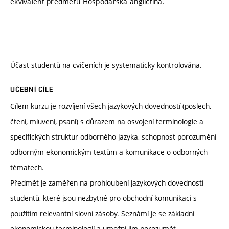
ekvivalent předmětu Hospodářská angličtina.
Účast studentů na cvičeních je systematicky kontrolována.
UČEBNÍ CÍLE
Cílem kurzu je rozvíjení všech jazykových dovedností (poslech,
čtení, mluvení, psaní) s důrazem na osvojení terminologie a
specifických struktur odborného jazyka, schopnost porozumění
odborným ekonomickým textům a komunikace o odborných
tématech.
Předmět je zaměřen na prohloubení jazykových dovedností
studentů, které jsou nezbytné pro obchodní komunikaci s
použitím relevantní slovní zásoby. Seznámí je se základní
ekonomickou terminologií a umožní jim porozumět