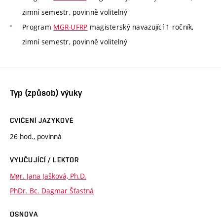
zimní semestr, povinně volitelný
Program
MGR-UFRP
magisterský navazující 1 ročník,
zimní semestr, povinně volitelný
Typ (způsob) výuky
CVIČENÍ JAZYKOVÉ
26 hod., povinná
VYUČUJÍCÍ / LEKTOR
Mgr. Jana Jašková, Ph.D.
PhDr. Bc. Dagmar Šťastná
OSNOVA