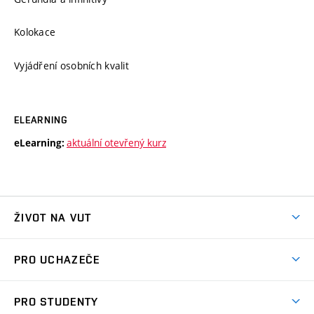
Kolokace
Vyjádření osobních kvalit
ELEARNING
aktuální otevřený kurz
eLearning:
ŽIVOT NA VUT
Atmosféra VUT
PRO UCHAZEČE
Prostory školy
Proč na VUT
Koleje
PRO STUDENTY
Studijní programy