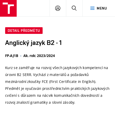
VUT
PŘIHLÁSIT
HLEDAT
MENU
SE
DETAIL PŘEDMĚTU
Anglický jazyk B2 - 1
FP-AJ1B
Ak. rok: 2023/2024
Kurz se zaměřuje na rozvoj všech jazykových kompetencí na
úrovni B2 SERR. Vychází z materiálů a požadavků
mezinárodní zkoušky FCE (First Certificate in English).
Předmět je vyučován prostřednictvím praktických jazykových
cvičení s důrazem na nácvik komunikačních dovedností a
rozvoj znalostí gramatiky a slovní zásoby.