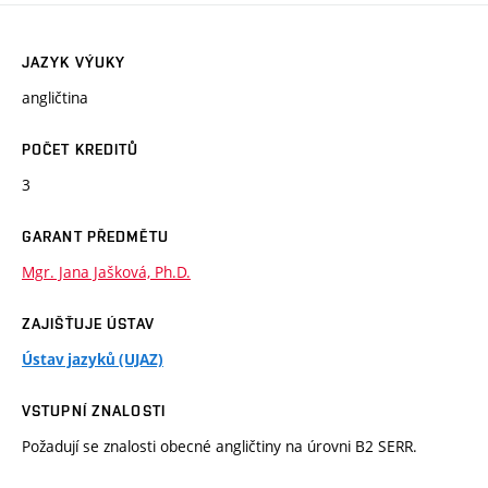
JAZYK VÝUKY
angličtina
POČET KREDITŮ
3
GARANT PŘEDMĚTU
Mgr. Jana Jašková, Ph.D.
ZAJIŠŤUJE ÚSTAV
Ústav jazyků (UJAZ)
VSTUPNÍ ZNALOSTI
Požadují se znalosti obecné angličtiny na úrovni B2 SERR.