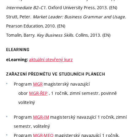
Intermediate B2–C1.
Oxford University Press, 2013. (EN)
Strutt, Peter.
Market Leader: Business Grammar and Usage.
Pearson Education, 2010. (EN)
Tomalin, Barry.
Key Business Skills.
Collins, 2013. (EN)
ELEARNING
aktuální otevřený kurz
eLearning:
ZAŘAZENÍ PŘEDMĚTU VE STUDIJNÍCH PLÁNECH
Program
MGR
magisterský navazující
obor
MGR-ŘEP
, 1 ročník, zimní semestr, povinně
volitelný
Program
MGR-IM
magisterský navazující 1 ročník, zimní
semestr, volitelný
Program
MGR-MEO
magisterský navazující 1 ročník,