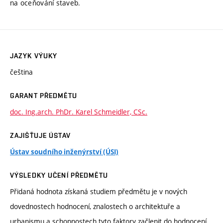
na oceňování staveb.
JAZYK VÝUKY
čeština
GARANT PŘEDMĚTU
doc. Ing.arch. PhDr. Karel Schmeidler, CSc.
ZAJIŠŤUJE ÚSTAV
Ústav soudního inženýrství (ÚSI)
VÝSLEDKY UČENÍ PŘEDMĚTU
Přidaná hodnota získaná studiem předmětu je v nových
dovednostech hodnocení, znalostech o architektuře a
urbanismu a schopnostech tyto faktory začlenit do hodnocení.