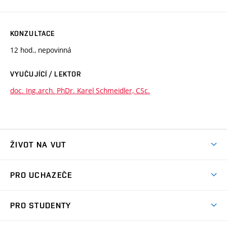
KONZULTACE
12 hod., nepovinná
VYUČUJÍCÍ / LEKTOR
doc. Ing.arch. PhDr. Karel Schmeidler, CSc.
ŽIVOT NA VUT
Atmosféra VUT
PRO UCHAZEČE
Prostory školy
Proč na VUT
Koleje
PRO STUDENTY
Studijní programy
Stravování
Předměty
Studijní předpisy
Studium a stáže v zahraničí
Stipendia