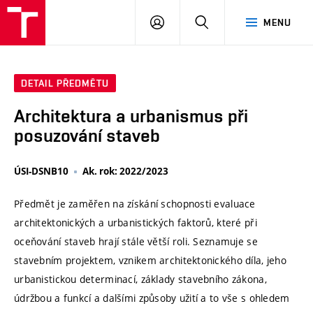
VUT
PŘIHLÁSIT
HLEDAT
MENU
SE
DETAIL PŘEDMĚTU
Architektura a urbanismus při
posuzování staveb
ÚSI-DSNB10
Ak. rok: 2022/2023
Předmět je zaměřen na získání schopnosti evaluace
architektonických a urbanistických faktorů, které při
oceňování staveb hrají stále větší roli. Seznamuje se
stavebním projektem, vznikem architektonického díla, jeho
urbanistickou determinací, základy stavebního zákona,
údržbou a funkcí a dalšími způsoby užití a to vše s ohledem