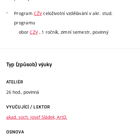
Program
CŽV
celoživotní vzdělávání v akr. stud.
programu
obor
CZV
, 1 ročník, zimní semestr, povinný
Typ (způsob) výuky
ATELIÉR
26 hod., povinná
VYUČUJÍCÍ / LEKTOR
akad. soch. Josef Sládek, ArtD.
OSNOVA