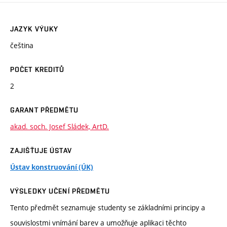
JAZYK VÝUKY
čeština
POČET KREDITŮ
2
GARANT PŘEDMĚTU
akad. soch. Josef Sládek, ArtD.
ZAJIŠŤUJE ÚSTAV
Ústav konstruování (ÚK)
VÝSLEDKY UČENÍ PŘEDMĚTU
Tento předmět seznamuje studenty se základními principy a
souvislostmi vnímání barev a umožňuje aplikaci těchto