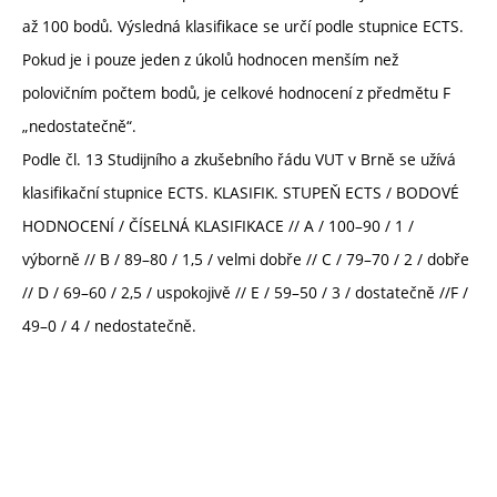
až 100 bodů. Výsledná klasifikace se určí podle stupnice ECTS.
Pokud je i pouze jeden z úkolů hodnocen menším než
polovičním počtem bodů, je celkové hodnocení z předmětu F
„nedostatečně“.
Podle čl. 13 Studijního a zkušebního řádu VUT v Brně se užívá
klasifikační stupnice ECTS. KLASIFIK. STUPEŇ ECTS / BODOVÉ
HODNOCENÍ / ČÍSELNÁ KLASIFIKACE // A / 100–90 / 1 /
výborně // B / 89–80 / 1,5 / velmi dobře // C / 79–70 / 2 / dobře
// D / 69–60 / 2,5 / uspokojivě // E / 59–50 / 3 / dostatečně //F /
49–0 / 4 / nedostatečně.