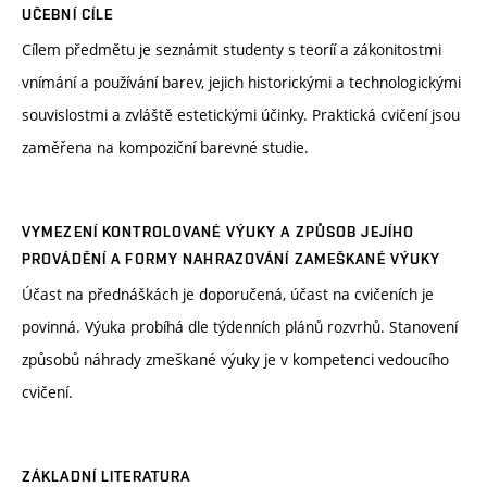
UČEBNÍ CÍLE
Cílem předmětu je seznámit studenty s teoríí a zákonitostmi
vnímání a používání barev, jejich historickými a technologickými
souvislostmi a zvláště estetickými účinky. Praktická cvičení jsou
zaměřena na kompoziční barevné studie.
VYMEZENÍ KONTROLOVANÉ VÝUKY A ZPŮSOB JEJÍHO
PROVÁDĚNÍ A FORMY NAHRAZOVÁNÍ ZAMEŠKANÉ VÝUKY
Účast na přednáškách je doporučená, účast na cvičeních je
povinná. Výuka probíhá dle týdenních plánů rozvrhů. Stanovení
způsobů náhrady zmeškané výuky je v kompetenci vedoucího
cvičení.
ZÁKLADNÍ LITERATURA