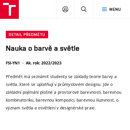
VUT
PŘIHLÁSIT
HLEDAT
MENU
SE
DETAIL PŘEDMĚTU
Nauka o barvě a světle
FSI-YN1
Ak. rok: 2022/2023
Předmět má seznámit studenty se základy teorie barvy a
světla, které se uplatňují v průmyslovém designu. Jde o
základní pojímání plošné a prostorové barevnosti, barevnou
kombinatoriku, barevnou kompozici, barevnou iluzivnost, o
význam světla a osvětlení v designérské praxi.