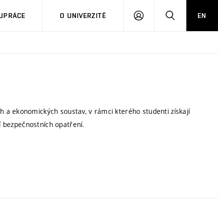
PŘIHLÁSIT
HLEDAT
UPRÁCE
O UNIVERZITĚ
EN
SE
 a ekonomických soustav, v rámci kterého studenti získají
ní bezpečnostních opatření.