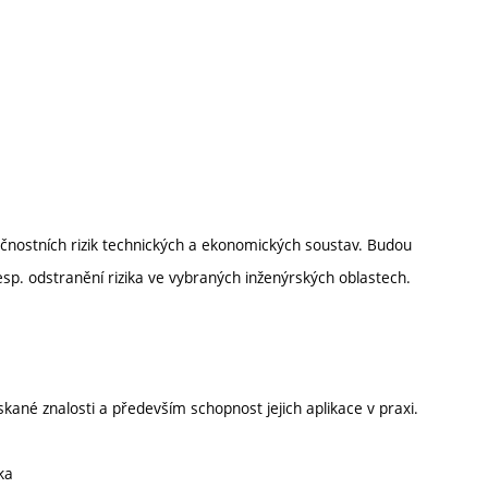
čnostních rizik technických a ekonomických soustav. Budou
esp. odstranění rizika ve vybraných inženýrských oblastech.
ané znalosti a především schopnost jejich aplikace v praxi.
ka