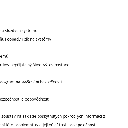
v a složitých systémů
vňují dopady rizik na systémy
stémů
h, kdy nepřijatelný škodlivý jev nastane
 program na zvyšování bezpečnosti
ů
i, bezpečnosti a odpovědnosti
soustav na základě poskytnutých pokročilých informací z
í této problematiky a její důležitosti pro společnost.