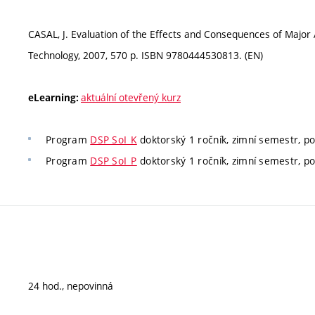
CASAL, J. Evaluation of the Effects and Consequences of Major A
Technology, 2007, 570 p. ISBN 9780444530813. (EN)
aktuální otevřený kurz
eLearning:
Program
DSP SoI_K
doktorský 1 ročník, zimní semestr, p
Program
DSP SoI_P
doktorský 1 ročník, zimní semestr, p
24 hod., nepovinná