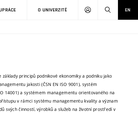
PŘIHLÁSIT
HLEDAT
UPRÁCE
O UNIVERZITĚ
EN
SE
základy principů podnikové ekonomiky a podniku jako
managementu jakosti (ČSN EN ISO 9001), systém
 ISO 14001) a systémem managementu orientovaného na
 přístupu v rámci systému managementu kvality a význam
ů svých činností, výrobků a služeb na životní prostředí v