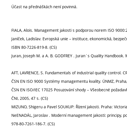
Účast na přednáškách není povinná.
FIALA, Alois. Management jakosti s podporou norem ISO 9000:2
Janíček, Ladislav. Evropská unie – instituce, ekonomická, bezpeč
ISBN 80-7226-819-8. (CS)
Juran, Joseph M. a A. B. GODFREY . Juran´s Quality Handbook. 
AFT, LAVRENCE, S. Fundamentals of industrial quality control. 
ČSN EN ISO 9000 Systémy managementu kvality. ÚNMZ, Praha, 
ČSN EN ISO/IEC 17025 Posuzování shody – Všeobecné požadavky n
ČNI, 2005, 47 s. (CS)
MIZUNO, Shigeru a Pavel SOUKUP: Řízení jakosti. Praha: Victoria
NeENADÁL, Jaroslav . Moderní management jakosti: principy, p
978-80-7261-186-7. (CS)