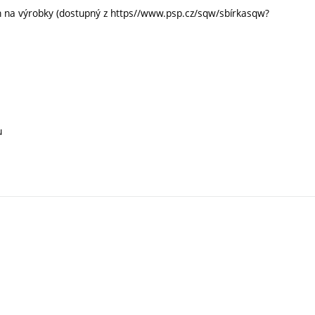
ch na výrobky (dostupný z https//www.psp.cz/sqw/sbírkasqw?
u