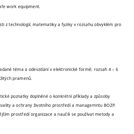
safe work equipment.
i z technologií, matematiky a fyziky v rozsahu obvyklém pro
adané téma a odevzdání v elektronické formě; rozsah 4 – 6
užitých pramenů.
tické poznatky doplněné o konkrétní příklady a způsoby
vality a ochrany životního prostředí a managemntu BOZP.
nějším prostředí organizace a naučili se používat metody a