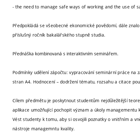
- the need to manage safe ways of working and the use of 
Předpokládá se všeobecné ekonomické povědomí, dále znalost
příslušný ročník bakalářského stupně studia.
Přednáška kombinovaná s interaktivním seminářem.
Podmínky udělení zápočtu: vypracování seminární práce na z
stran A4. Hodnocení – dodržení tématu, rozsahu a citace po
Cílem předmětu je poskytnout studentům nejdůležitější teore
aplikace umožňující pochopit význam a úkoly managementu k
Vést studenty k tomu, aby si osvojili poznatky o vnitřním a v
nástroje managemntu kvality.