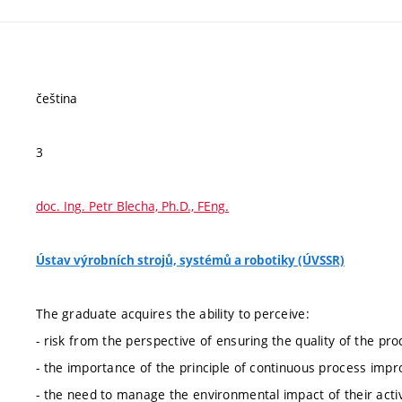
čeština
3
doc. Ing. Petr Blecha, Ph.D., FEng.
Ústav výrobních strojů, systémů a robotiky (ÚVSSR)
The graduate acquires the ability to perceive:
- risk from the perspective of ensuring the quality of the pro
- the importance of the principle of continuous process impr
- the need to manage the environmental impact of their activ