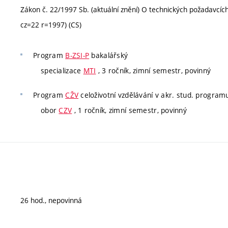
Zákon č. 22/1997 Sb. (aktuální znění) O technických požadavcí
cz=22 r=1997) (CS)
Program
B-ZSI-P
bakalářský
specializace
MTI
, 3 ročník, zimní semestr, povinný
Program
CŽV
celoživotní vzdělávání v akr. stud. program
obor
CZV
, 1 ročník, zimní semestr, povinný
26 hod., nepovinná