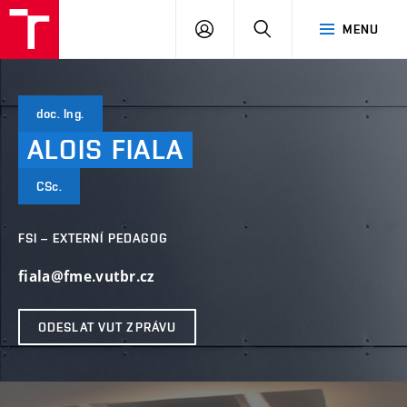
VUT
PŘIHLÁSIT
HLEDAT
MENU
SE
doc. Ing.
ALOIS
FIALA
CSc.
FSI – EXTERNÍ PEDAGOG
fiala@fme.vutbr.cz
ODESLAT VUT ZPRÁVU