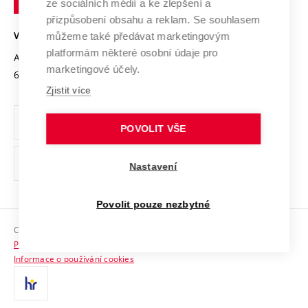
Mezinárodní dohody
ze sociálních médií a ke zlepšení a
Open Science
v
Bezpečná univerzita
přizpůsobení obsahu a reklam. Se souhlasem
Univerzitní sítě
Brně
Projekty
můžeme také předávat marketingovým
VYSOKÉ UČENÍ TECHNICKÉ V BRNĚ
Vyznamenání
platformám některé osobní údaje pro
Projekty ze strukturálních fondů
Antonínská 548/1
www.vut.cz
marketingové účely.
Organizační struktura
602 00 Brno
vut@vutbr.cz
Specifický výzkum
Zjistit více
Úřední deska
Ochrana osobních údajů
POVOLIT VŠE
(externí
Pracovní příležitosti
Nastavení
odkaz)
Podpora a rozvoj zaměstnanců a studujících
Povolit pouze nezbytné
Rovné příležitosti
Copyright © 2026 VUT
Sociální bezpečí
Prohlášení o přístupnosti
HR Award
Informace o používání cookies
Kontakty