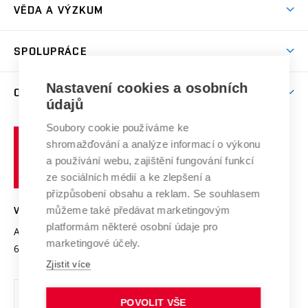
Dny otevřených dveří
VĚDA A VÝZKUM
Sport na VUT
(externí
Studijní programy
Poplatky za studium
Uznání zahraničního vzdělání
Knihovny
Aktivity pro juniory
Studentský život
odkaz)
Věda a výzkum na VUT
Harmonogram akademického roku
Zpracování osobních údajů studentů
Sociální bezpečí
SPOLUPRÁCE
Celoživotní vzdělávání
Brno
Podpora excelence
Závěrečné práce
Studium bez bariér
Zpracování osobních údajů uchazečů o studium
Firemní spolupráce
Mezinárodní vědecká rada
Nastavení cookies a osobních
O UNIVERZITĚ
Doktorské studium
Podpora podnikání
E-přihláška
údajů
Zahraniční spolupráce
Systém zajišťování kvality výzkumu
Profil univerzity
Spolupráce se školami
Soubory cookie používáme ke
Vysoké
Výzkumné infrastruktury
shromažďování a analýze informací o výkonu
Udržitelná univerzita
učení
Služby univerzity
Transfer znalostí
a používání webu, zajištění fungování funkcí
technické
Podnikavá univerzita / ContriBUTe
Mezinárodní dohody
ze sociálních médií a ke zlepšení a
Open Science
v
Bezpečná univerzita
přizpůsobení obsahu a reklam. Se souhlasem
Univerzitní sítě
Brně
Projekty
můžeme také předávat marketingovým
VYSOKÉ UČENÍ TECHNICKÉ V BRNĚ
Vyznamenání
platformám některé osobní údaje pro
Projekty ze strukturálních fondů
Antonínská 548/1
www.vut.cz
marketingové účely.
Organizační struktura
602 00 Brno
vut@vutbr.cz
Specifický výzkum
Zjistit více
Úřední deska
Ochrana osobních údajů
POVOLIT VŠE