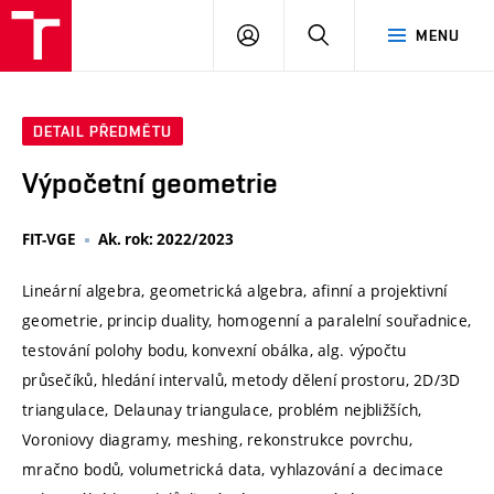
VUT
PŘIHLÁSIT
HLEDAT
MENU
SE
DETAIL PŘEDMĚTU
Výpočetní geometrie
FIT-VGE
Ak. rok: 2022/2023
Lineární algebra, geometrická algebra, afinní a projektivní
geometrie, princip duality, homogenní a paralelní souřadnice,
testování polohy bodu, konvexní obálka, alg. výpočtu
průsečíků, hledání intervalů, metody dělení prostoru, 2D/3D
triangulace, Delaunay triangulace, problém nejbližších,
Voroniovy diagramy, meshing, rekonstrukce povrchu,
mračno bodů, volumetrická data, vyhlazování a decimace