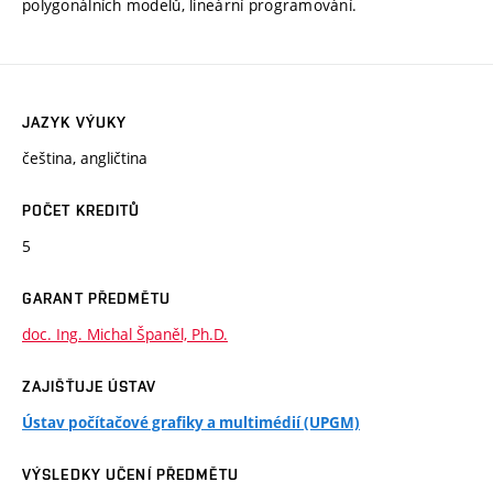
polygonálních modelů, lineární programování.
JAZYK VÝUKY
čeština, angličtina
POČET KREDITŮ
5
GARANT PŘEDMĚTU
doc. Ing. Michal Španěl, Ph.D.
ZAJIŠŤUJE ÚSTAV
Ústav počítačové grafiky a multimédií (UPGM)
VÝSLEDKY UČENÍ PŘEDMĚTU