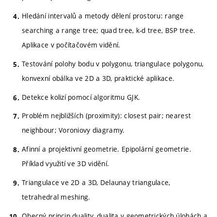
Hledání intervalů a metody dělení prostoru: range
searching a range tree; quad tree, k-d tree, BSP tree.
Aplikace v počítačovém vidění.
Testování polohy bodu v polygonu, triangulace polygonu,
konvexní obálka ve 2D a 3D, praktické aplikace.
Detekce kolizí pomocí algoritmu GJK.
Problém nejbližších (proximity): closest pair; nearest
neighbour; Voroniovy diagramy.
Afinní a projektivní geometrie. Epipolární geometrie.
Příklad využití ve 3D vidění.
Triangulace ve 2D a 3D, Delaunay triangulace,
tetrahedral meshing.
Obecný princip duality, dualita v geometrických úlohách a