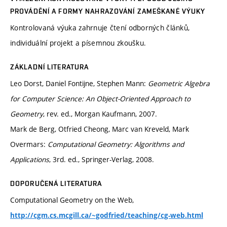
PROVÁDĚNÍ A FORMY NAHRAZOVÁNÍ ZAMEŠKANÉ VÝUKY
Kontrolovaná výuka zahrnuje čtení odborných článků,
individuální projekt a písemnou zkoušku.
ZÁKLADNÍ LITERATURA
Leo Dorst, Daniel Fontijne, Stephen Mann:
Geometric Algebra
for Computer Science: An Object-Oriented Approach to
Geometry
, rev. ed., Morgan Kaufmann, 2007.
Mark de Berg, Otfried Cheong, Marc van Kreveld, Mark
Overmars:
Computational Geometry: Algorithms and
Applications
, 3rd. ed., Springer-Verlag, 2008.
DOPORUČENÁ LITERATURA
Computational Geometry on the Web,
http://cgm.cs.mcgill.ca/~godfried/teaching/cg-web.html