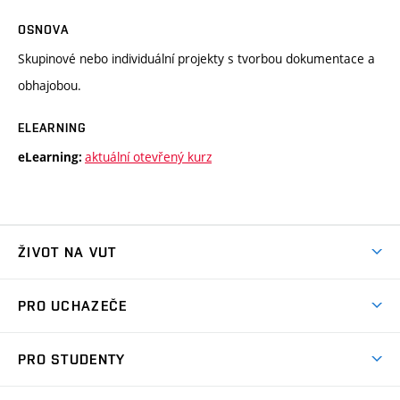
OSNOVA
Skupinové nebo individuální projekty s tvorbou dokumentace a
obhajobou.
ELEARNING
aktuální otevřený kurz
eLearning:
ŽIVOT NA VUT
Atmosféra VUT
PRO UCHAZEČE
Prostory školy
Proč na VUT
Koleje
PRO STUDENTY
Studijní programy
Stravování
Předměty
Studijní předpisy
Studium a stáže v zahraničí
Stipendia