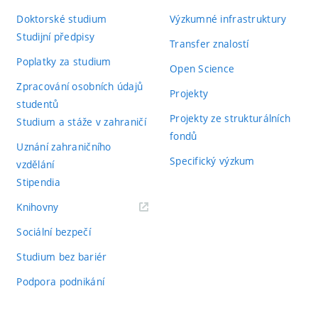
Doktorské studium
Výzkumné infrastruktury
Studijní předpisy
Transfer znalostí
Poplatky za studium
Open Science
Zpracování osobních údajů
Projekty
studentů
Projekty ze strukturálních
Studium a stáže v zahraničí
fondů
Uznání zahraničního
Specifický výzkum
vzdělání
Stipendia
(externí
Knihovny
odkaz)
Sociální bezpečí
Studium bez bariér
Podpora podnikání