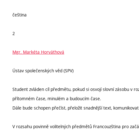
čeština
2
Mgr. Markéta Horváthová
Ústav společenských věd (SPV)
Student zvláden cíl předmětu, pokud si osvojí slovní zásobu v r
přítomném čase, minulém a budoucím čase.
Dále bude schopen přečíst, přeložit snadnější text, komunikovat
V rozsahu povinně volitelných předmětů Francouzština pro začá