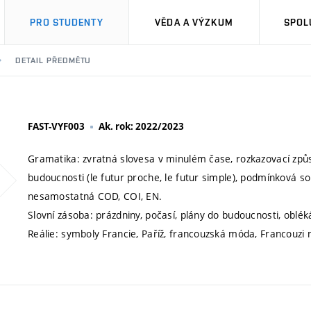
PRO STUDENTY
VĚDA A VÝZKUM
SPOL
DETAIL PŘEDMĚTU
FAST-VYF003
Ak. rok: 2022/2023
Gramatika: zvratná slovesa v minulém čase, rozkazovací způs
budoucnosti (le futur proche, le futur simple), podmínková s
nesamostatná COD, COI, EN.
Slovní zásoba: prázdniny, počasí, plány do budoucnosti, oblék
Reálie: symboly Francie, Paříž, francouzská móda, Francouzi