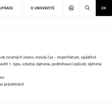
PŘIHLÁSIT
HLEDAT
UPRÁCE
O UNIVERZITĚ
EN
SE
ob zvratných sloves, minulý čas – imperfektum, vyjádření
ouvětí 1. typu, vztažná zájmena, podmiňovací způsob; zájmena
ání
 na prázdninách