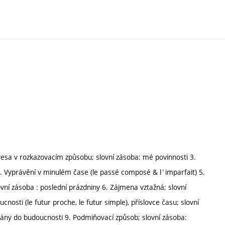
vesa v rozkazovacím způsobu; slovní zásoba: mé povinnosti 3.
4. Vyprávění v minulém čase (le passé composé & l´imparfait) 5.
vní zásoba : poslední prázdniny 6. Zájmena vztažná; slovní
nosti (le futur proche, le futur simple), příslovce času; slovní
 plány do budoucnosti 9. Podmiňovací způsob; slovní zásoba: