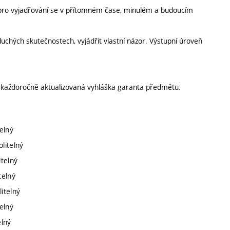
y pro vyjadřování se v přítomném čase, minulém a budoucím
duchých skutečnostech, vyjádřit vlastní názor. Výstupní úroveň
í každoročně aktualizovaná vyhláška garanta předmětu.
elný
litelný
itelný
telný
itelný
elný
elný