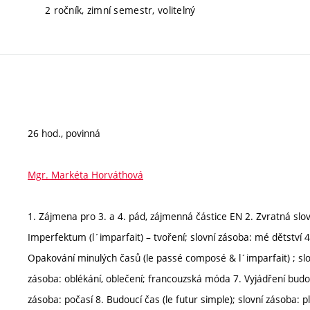
2 ročník, zimní semestr, volitelný
26 hod., povinná
Mgr. Markéta Horváthová
1. Zájmena pro 3. a 4. pád, zájmenná částice EN 2. Zvratná slo
Imperfektum (l´imparfait) – tvoření; slovní zásoba: mé dětství 
Opakování minulých časů (le passé composé & l´imparfait) ; slo
zásoba: oblékání, oblečení; francouzská móda 7. Vyjádření budouc
zásoba: počasí 8. Budoucí čas (le futur simple); slovní zásoba: