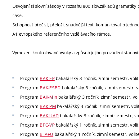
Osvojení si slovní zásoby v rozsahu 800 slov,základů gramatik
čase.
Schopnost přečíst, přeložit snadnější text, komunikovat o jedno
A1 evropského referenčního vzdělávacího rámce.
Vymezení kontrolované výuky a způsob jejího provádění stanov
Program
BAK-EP
bakalářský 3 ročník, zimní semestr, volit
Program
BAK-ESBD
bakalářský 3 ročník, zimní semestr, vo
Program
BAK-MIn
bakalářský 3 ročník, zimní semestr, vol
Program
BAK-PM
bakalářský 3 ročník, zimní semestr, voli
Program
BAK-UAD
bakalářský 3 ročník, zimní semestr, vol
Program
BPC-VP
bakalářský 1 ročník, zimní semestr, volit
Program
B_A+U
bakalářský 1 ročník, zimní semestr, volit