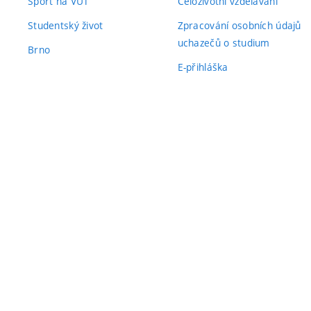
Sport na VUT
Celoživotní vzdělávání
Studentský život
Zpracování osobních údajů
uchazečů o studium
Brno
E-přihláška