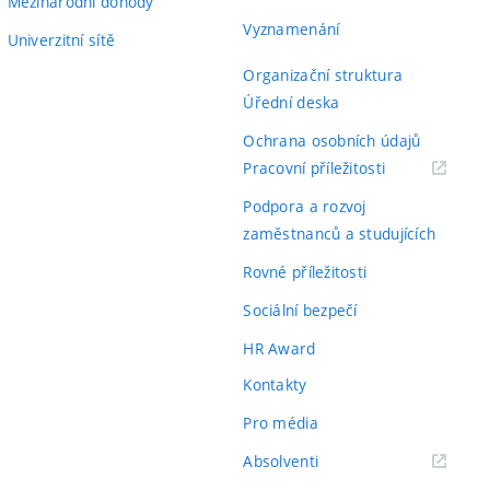
Mezinárodní dohody
Vyznamenání
Univerzitní sítě
Organizační struktura
Úřední deska
Ochrana osobních údajů
(externí
Pracovní příležitosti
odkaz)
Podpora a rozvoj
zaměstnanců a studujících
Rovné příležitosti
Sociální bezpečí
HR Award
Kontakty
Pro média
(externí
Absolventi
odkaz)