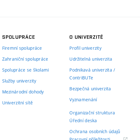
SPOLUPRÁCE
O UNIVERZITĚ
Firemní spolupráce
Profil univerzity
Zahraniční spolupráce
Udržitelná univerzita
Spolupráce se školami
Podnikavá univerzita /
ContriBUTe
Služby univerzity
Bezpečná univerzita
Mezinárodní dohody
Vyznamenání
Univerzitní sítě
Organizační struktura
Úřední deska
Ochrana osobních údajů
(externí
Pracovní příležitosti