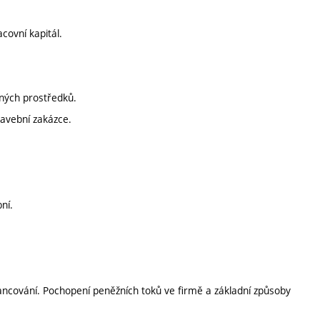
acovní kapitál.
žných prostředků.
tavební zakázce.
ní.
ancování. Pochopení peněžních toků ve firmě a základní způsoby