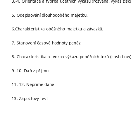
3.-4. Orientace a tvorba účetních výkazů (rozvaha, výkaz zisku
5. Odepisování dlouhodobého majetku.
6.Charakteristika oběžného majetku a závazků.
7. Stanovení časové hodnoty peněz.
8. Charakteristika a tvorba výkazu peněžních toků (cash flow)
9.-10. Daň z příjmu.
11.-12. Nepřímé daně.
13. Zápočtový test