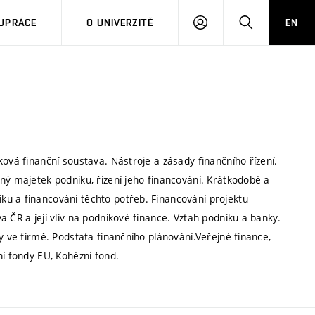
PŘIHLÁSIT
HLEDAT
UPRÁCE
O UNIVERZITĚ
EN
SE
ová finanční soustava. Nástroje a zásady finančního řízení.
ný majetek podniku, řízení jeho financování. Krátkodobé a
ku a financování těchto potřeb. Financování projektu
 ČR a její vliv na podnikové finance. Vztah podniku a banky.
y ve firmě. Podstata finančního plánování.Veřejné finance,
ní fondy EU, Kohézní fond.