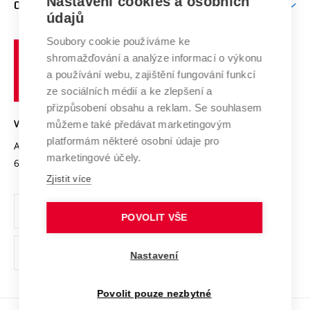
Nastavení cookies a osobních
O UNIVERZITĚ
Doktorské studium
Podpora podnikání
E-přihláška
údajů
Zahraniční spolupráce
Systém zajišťování kvality výzkumu
Profil univerzity
Spolupráce se školami
Soubory cookie používáme ke
Vysoké
Výzkumné infrastruktury
shromažďování a analýze informací o výkonu
Udržitelná univerzita
učení
Služby univerzity
Transfer znalostí
a používání webu, zajištění fungování funkcí
technické
Podnikavá univerzita / ContriBUTe
Mezinárodní dohody
ze sociálních médií a ke zlepšení a
Open Science
v
Bezpečná univerzita
přizpůsobení obsahu a reklam. Se souhlasem
Univerzitní sítě
Brně
Projekty
můžeme také předávat marketingovým
VYSOKÉ UČENÍ TECHNICKÉ V BRNĚ
Vyznamenání
platformám některé osobní údaje pro
Projekty ze strukturálních fondů
Antonínská 548/1
www.vut.cz
marketingové účely.
Organizační struktura
602 00 Brno
vut@vutbr.cz
Specifický výzkum
Zjistit více
Úřední deska
Ochrana osobních údajů
POVOLIT VŠE
(externí
Pracovní příležitosti
Nastavení
odkaz)
Podpora a rozvoj zaměstnanců a studujících
Povolit pouze nezbytné
Rovné příležitosti