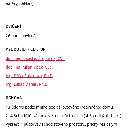
nátěry, obklady.
CVIČENÍ
26 hod., povinná
VYUČUJÍCÍ / LEKTOR
doc. Ing. Ladislav Štěpánek, CSc.
doc. Ing. Milan Vlček, CSc.
Ing. Dáša Sukopová, Ph.D.
Ing. Lukáš Daněk, Ph.D.
OSNOVA
1.Půdorys podzemního podlaží bytového (rodinného) domu.
2.-4.Schodiště: zásady zakreslování, návrh ( 4-6 podlažní objekt).
Výkres: 4 půdorysy schodišťového prostoru, příčný řez celým