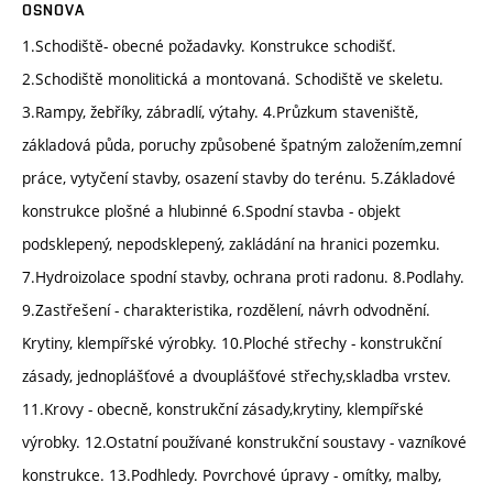
OSNOVA
1.Schodiště- obecné požadavky. Konstrukce schodišť.
2.Schodiště monolitická a montovaná. Schodiště ve skeletu.
3.Rampy, žebříky, zábradlí, výtahy. 4.Průzkum staveniště,
základová půda, poruchy způsobené špatným založením,zemní
práce, vytyčení stavby, osazení stavby do terénu. 5.Základové
konstrukce plošné a hlubinné 6.Spodní stavba - objekt
podsklepený, nepodsklepený, zakládání na hranici pozemku.
7.Hydroizolace spodní stavby, ochrana proti radonu. 8.Podlahy.
9.Zastřešení - charakteristika, rozdělení, návrh odvodnění.
Krytiny, klempířské výrobky. 10.Ploché střechy - konstrukční
zásady, jednoplášťové a dvouplášťové střechy,skladba vrstev.
11.Krovy - obecně, konstrukční zásady,krytiny, klempířské
výrobky. 12.Ostatní používané konstrukční soustavy - vazníkové
konstrukce. 13.Podhledy. Povrchové úpravy - omítky, malby,