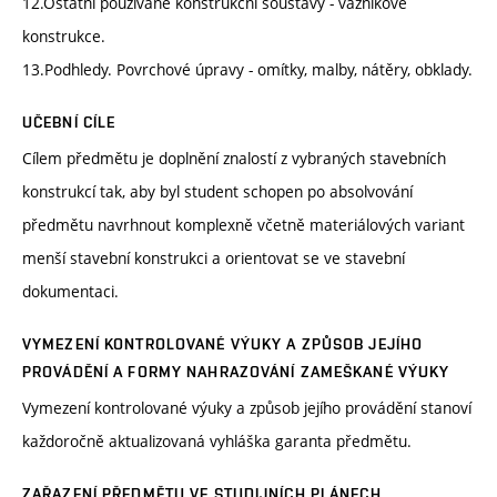
12.Ostatní používané konstrukční soustavy - vazníkové
konstrukce.
13.Podhledy. Povrchové úpravy - omítky, malby, nátěry, obklady.
UČEBNÍ CÍLE
Cílem předmětu je doplnění znalostí z vybraných stavebních
konstrukcí tak, aby byl student schopen po absolvování
předmětu navrhnout komplexně včetně materiálových variant
menší stavební konstrukci a orientovat se ve stavební
dokumentaci.
VYMEZENÍ KONTROLOVANÉ VÝUKY A ZPŮSOB JEJÍHO
PROVÁDĚNÍ A FORMY NAHRAZOVÁNÍ ZAMEŠKANÉ VÝUKY
Vymezení kontrolované výuky a způsob jejího provádění stanoví
každoročně aktualizovaná vyhláška garanta předmětu.
ZAŘAZENÍ PŘEDMĚTU VE STUDIJNÍCH PLÁNECH