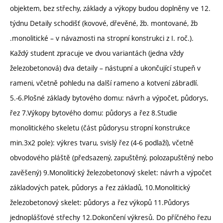
objektem, bez střechy, základy a výkopy budou doplněny ve 12.
týdnu Detaily schodišť (kovové, dřevěné, žb. montované, žb
.monolitické – v návaznosti na stropní konstrukci z I. roč.).
Každý student zpracuje ve dvou variantách (jedna vždy
železobetonová) dva detaily – nástupní a ukončující stupeň v
rameni, včetně pohledu na další rameno a kotvení zábradlí.
5.-6.Plošné základy bytového domu: návrh a výpočet, půdorys,
řez 7.Výkopy bytového domu: půdorys a řez 8.Studie
monolitického skeletu (část půdorysu stropní konstrukce
min.3x2 pole): výkres tvaru, svislý řez (4-6 podlaží), včetně
obvodového pláště (předsazený, zapuštěný, polozapuštěný nebo
zavěšený) 9.Monolitický železobetonový skelet: návrh a výpočet
základových patek, půdorys a řez základů, 10.Monolitický
železobetonový skelet: půdorys a řez výkopů 11.Půdorys
jednoplášťové střechy 12.Dokončení výkresů. Do příčného řezu