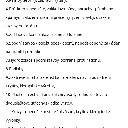
3.Rampy, žebříky, zábradlí, výtahy.
4.Průzkum staveniště, základová půda, poruchy způsobené
špatným založením,zemní práce, vytyčení stavby, osazení
stavby do terénu.
5.Základové konstrukce plošné a hlubinné
6.Spodní stavba - objekt podsklepený, nepodsklepený, zakládání
na hranici pozemku.
7.Hydroizolace spodní stavby, ochrana proti radonu.
8.Podlahy.
9.Zastřešení - charakteristika, rozdělení, návrh odvodnění.
Krytiny, klempířské výrobky.
10.Ploché střechy - konstrukční zásady, jednoplášťové a
dvouplášťové střechy,skladba vrstev.
11.Krovy - obecně, konstrukční zásady,krytiny, klempířské
výrobky.