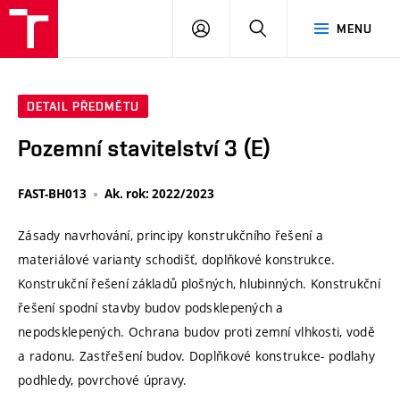
VUT
PŘIHLÁSIT
HLEDAT
MENU
SE
DETAIL PŘEDMĚTU
Pozemní stavitelství 3 (E)
FAST-BH013
Ak. rok: 2022/2023
Zásady navrhování, principy konstrukčního řešení a
materiálové varianty schodišť, doplňkové konstrukce.
Konstrukční řešení základů plošných, hlubinných. Konstrukční
řešení spodní stavby budov podsklepených a
nepodsklepených. Ochrana budov proti zemní vlhkosti, vodě
a radonu. Zastřešení budov. Doplňkové konstrukce- podlahy
podhledy, povrchové úpravy.