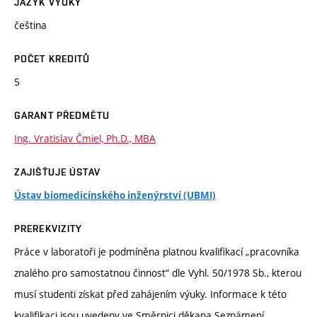
JAZYK VÝUKY
čeština
POČET KREDITŮ
5
GARANT PŘEDMĚTU
Ing. Vratislav Čmiel, Ph.D., MBA
ZAJIŠŤUJE ÚSTAV
Ústav biomedicínského inženýrství (UBMI)
PREREKVIZITY
Práce v laboratoři je podmíněna platnou kvalifikací „pracovníka
znalého pro samostatnou činnost“ dle Vyhl. 50/1978 Sb., kterou
musí studenti získat před zahájením výuky. Informace k této
kvalifikaci jsou uvedeny ve Směrnici děkana Seznámení