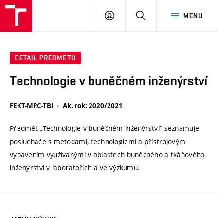
VUT
PŘIHLÁSIT
HLEDAT
MENU
SE
DETAIL PŘEDMĚTU
Technologie v buněčném inženýrství
FEKT-MPC-TBI
Ak. rok: 2020/2021
Předmět „Technologie v buněčném inženýrství“ seznamuje
posluchače s metodami, technologiemi a přístrojovým
vybavením využívanými v oblastech buněčného a tkáňového
inženýrství v laboratořích a ve výzkumu.