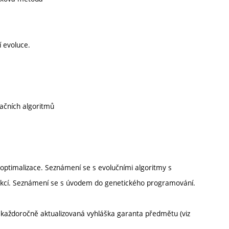
.
í evoluce.
začních algoritmů
 optimalizace. Seznámení se s evolučními algoritmy s
nkcí. Seznámení se s úvodem do genetického programování.
 každoročně aktualizovaná vyhláška garanta předmětu (viz