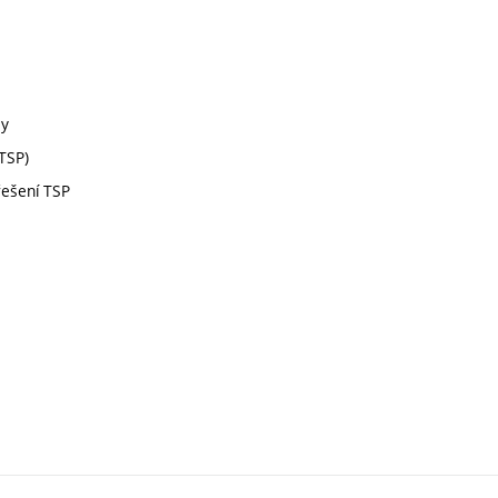
my
TSP)
řešení TSP