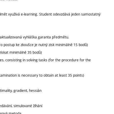
edmět využívá e-learning. Student odevzdává jeden samostatný
aktualizovaná vyhláška garanta předmětu.
pro postup ke zkoušce je nutný zisk minimálně 15 bodů)
získat minimálně 35 bodů)
es, consisting in solving tasks (for the procedure for the
amination is necessary to obtain at least 35 points)
imality, gradient, hessián
dávání, simulované žíhání
lexová metoda