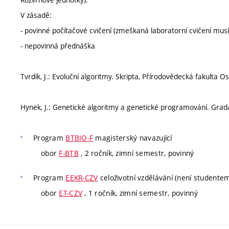
V zásadě:
- povinné počítačové cvičení (zmeškaná laboratorní cvičení mus
- nepovinná přednáška
Tvrdík, J.: Evoluční algoritmy. Skripta, Přírodovědecká fakulta O
Hynek, J.: Genetické algoritmy a genetické programování. Grada
Program
BTBIO-F
magisterský navazující
obor
F-BTB
, 2 ročník, zimní semestr, povinný
Program
EEKR-CZV
celoživotní vzdělávání (není studente
obor
ET-CZV
, 1 ročník, zimní semestr, povinný