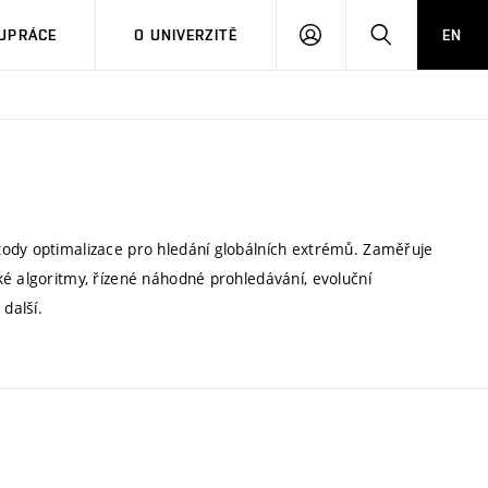
PŘIHLÁSIT
HLEDAT
UPRÁCE
O UNIVERZITĚ
EN
SE
tody optimalizace pro hledání globálních extrémů. Zaměřuje
ké algoritmy, řízené náhodné prohledávání, evoluční
další.