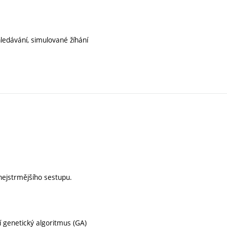
ledávání, simulované žíhání
ejstrmějšího sestupu.
í genetický algoritmus (GA)