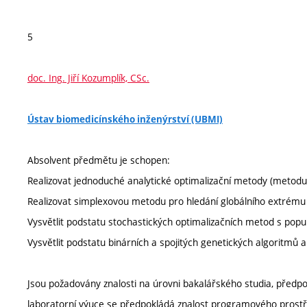
5
doc. Ing. Jiří Kozumplík, CSc.
Ústav biomedicínského inženýrství (UBMI)
Absolvent předmětu je schopen:
Realizovat jednoduché analytické optimalizační metody (meto
Realizovat simplexovou metodu pro hledání globálního extrému
Vysvětlit podstatu stochastických optimalizačních metod s pop
Vysvětlit podstatu binárních a spojitých genetických algoritmů a
Jsou požadovány znalosti na úrovni bakalářského studia, předp
laboratorní výuce se předpokládá znalost programového prostř