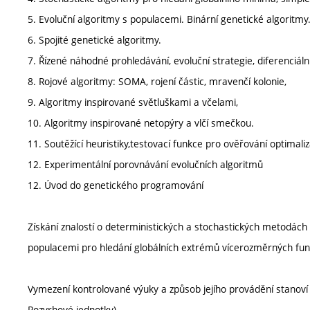
5. Evoluční algoritmy s populacemi. Binární genetické algoritmy
6. Spojité genetické algoritmy.
7. Řízené náhodné prohledávání, evoluční strategie, diferenciáln
8. Rojové algoritmy: SOMA, rojení částic, mravenčí kolonie,
9. Algoritmy inspirované světluškami a včelami,
10. Algoritmy inspirované netopýry a vlčí smečkou.
11. Soutěžící heuristiky,testovací funkce pro ověřování optimali
12. Experimentální porovnávání evolučních algoritmů
12. Úvod do genetického programování
Získání znalostí o deterministických a stochastických metodách
populacemi pro hledání globálních extrémů vícerozměrných fu
Vymezení kontrolované výuky a způsob jejího provádění stanoví
Rozvrhové jednotky).