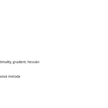
imality, gradient, hessián
lexová metoda
.
c