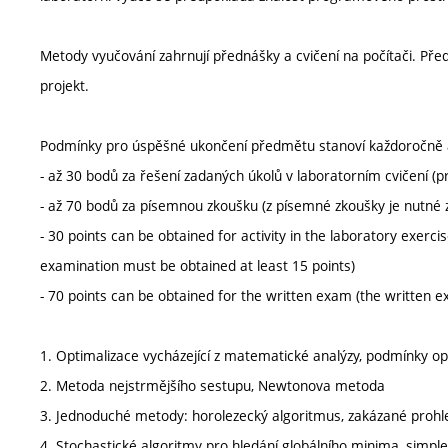
Metody vyučování zahrnují přednášky a cvičení na počítači. Př
projekt.
Podmínky pro úspěšné ukončení předmětu stanoví každoročně 
- až 30 bodů za řešení zadaných úkolů v laboratorním cvičení (
- až 70 bodů za písemnou zkoušku (z písemné zkoušky je nutné 
- 30 points can be obtained for activity in the laboratory exercis
examination must be obtained at least 15 points)
- 70 points can be obtained for the written exam (the written ex
1. Optimalizace vycházející z matematické analýzy, podmínky opt
2. Metoda nejstrmějšího sestupu, Newtonova metoda
3. Jednoduché metody: horolezecký algoritmus, zakázané prohle
4. Stochastické algoritmy pro hledání globálního minima, simp