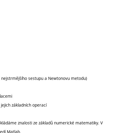
du nejstrmějšího sestupu a Newtonovu metodu)
ulacemi
 jejich základních operací
okládáme znalosti ze základů numerické matematiky. V
edí Matlab.