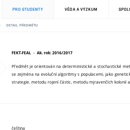
PRO STUDENTY
VĚDA A VÝZKUM
SPOL
DETAIL PŘEDMĚTU
FEKT-FEAL
Ak. rok: 2016/2017
Předmět je orientován na deterministické a stochastické me
se zejména na evoluční algoritmy s populacemi, jako genetic
strategie, metodu rojení částic, metodu mjravenčích kolonií a 
čeština