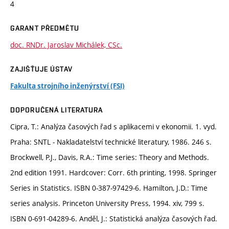
4
GARANT PŘEDMĚTU
doc. RNDr. Jaroslav Michálek, CSc.
ZAJIŠŤUJE ÚSTAV
Fakulta strojního inženýrství (FSI)
DOPORUČENÁ LITERATURA
Cipra, T.: Analýza časových řad s aplikacemi v ekonomii. 1. vyd.
Praha: SNTL - Nakladatelství technické literatury, 1986. 246 s.
Brockwell, P.J., Davis, R.A.: Time series: Theory and Methods.
2nd edition 1991. Hardcover: Corr. 6th printing, 1998. Springer
Series in Statistics. ISBN 0-387-97429-6. Hamilton, J.D.: Time
series analysis. Princeton University Press, 1994. xiv, 799 s.
ISBN 0-691-04289-6. Anděl, J.: Statistická analýza časových řad.