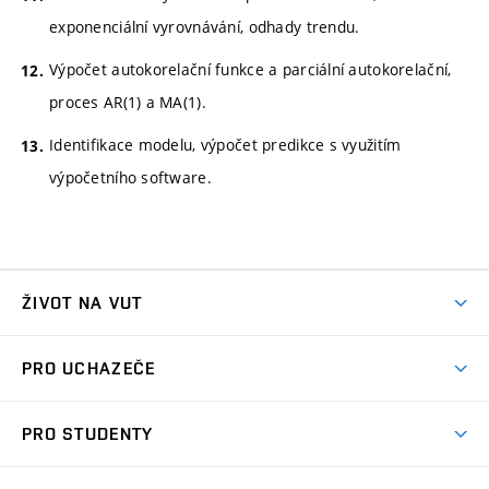
exponenciální vyrovnávání, odhady trendu.
Výpočet autokorelační funkce a parciální autokorelační,
proces AR(1) a MA(1).
Identifikace modelu, výpočet predikce s využitím
výpočetního software.
ŽIVOT NA VUT
Atmosféra VUT
PRO UCHAZEČE
Prostory školy
Proč na VUT
Koleje
PRO STUDENTY
Studijní programy
Stravování
Předměty
Studijní předpisy
Studium a stáže v zahraničí
Stipendia