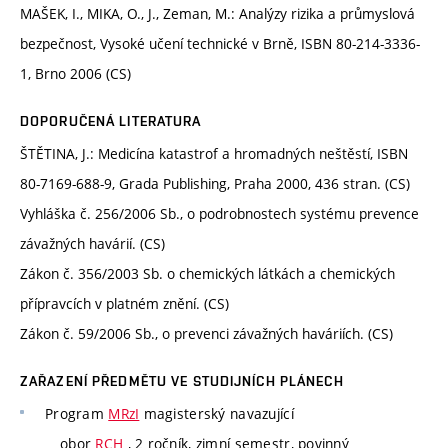
MAŠEK, I., MIKA, O., J., Zeman, M.: Analýzy rizika a průmyslová
bezpečnost, Vysoké učení technické v Brně, ISBN 80-214-3336-
1, Brno 2006 (CS)
DOPORUČENÁ LITERATURA
ŠTĚTINA, J.: Medicína katastrof a hromadných neštěstí, ISBN
80-7169-688-9, Grada Publishing, Praha 2000, 436 stran. (CS)
Vyhláška č. 256/2006 Sb., o podrobnostech systému prevence
závažných havárií. (CS)
Zákon č. 356/2003 Sb. o chemických látkách a chemických
přípravcích v platném znění. (CS)
Zákon č. 59/2006 Sb., o prevenci závažných haváriích. (CS)
ZAŘAZENÍ PŘEDMĚTU VE STUDIJNÍCH PLÁNECH
Program
MRzI
magisterský navazující
obor
RCH
, 2 ročník, zimní semestr, povinný