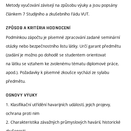
Metody vyučování závisejí na způsobu výuky a jsou popsány
článkem 7 Studijního a zkušebního řádu VUT.
ZPŮSOB A KRITÉRIA HODNOCENÍ
Podmínkou zápočtu je písemné zpracování zadané seminární
otázky nebo bezpečnostního listu látky. Určí garant předmětu
(zadání je možno po dohodě se studentem orientovat
na látku se vztahem ke zvolenému tématu diplomové práce,
apod.). Požadavky k písemné zkoušce vychází ze sylabu
předmětu.
OSNOVY VÝUKY
1. Klasifikační utřídění havarijních událostí, jejich projevy,
ochrana proti nim
2. Charakteristika závažných průmyslových havárií, historické
zkušenosti