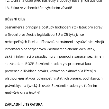
12. Ochrana osob před následky a dopady havarijních událostí
13. Exkurze v chemickém výrobním závodě
UČEBNÍ CÍLE
Seznámení s principy a postupy hodnocení rizik látek pro zdraví
a životní prostředí, s legislativou EU a ČR týkající se
nebezpečných látek a přípravků, seznámení s využíváním zdrojů
informací o nebezpečných vlastnostech chemických látek,
získání informací o zásadách první pomoci a sanace, seznámení
se zásadami BOZP. Seznámit studenty s problematikou
prevence a likvidace havárií, krizového plánování a řízení, s
platnou legislativou, povinnostmi státních orgánů, podnikajících
právnických a fyzických osob. Seznámit studenty s řešením
možných MU a havárií.
ZÁKLADNÍ LITERATURA