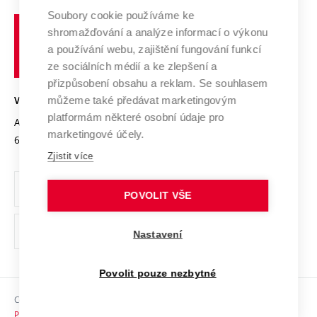
Profil univerzity
Spolupráce se školami
Soubory cookie používáme ke
Vysoké
Výzkumné infrastruktury
shromažďování a analýze informací o výkonu
Udržitelná univerzita
učení
Služby univerzity
Transfer znalostí
a používání webu, zajištění fungování funkcí
technické
Podnikavá univerzita / ContriBUTe
Mezinárodní dohody
ze sociálních médií a ke zlepšení a
Open Science
v
Bezpečná univerzita
přizpůsobení obsahu a reklam. Se souhlasem
Univerzitní sítě
Brně
Projekty
můžeme také předávat marketingovým
VYSOKÉ UČENÍ TECHNICKÉ V BRNĚ
Vyznamenání
platformám některé osobní údaje pro
Projekty ze strukturálních fondů
Antonínská 548/1
www.vut.cz
marketingové účely.
Organizační struktura
602 00 Brno
vut@vutbr.cz
Specifický výzkum
Zjistit více
Úřední deska
Ochrana osobních údajů
POVOLIT VŠE
(externí
Pracovní příležitosti
Nastavení
odkaz)
Podpora a rozvoj zaměstnanců a studujících
Povolit pouze nezbytné
Rovné příležitosti
Copyright © 2026 VUT
Sociální bezpečí
Prohlášení o přístupnosti