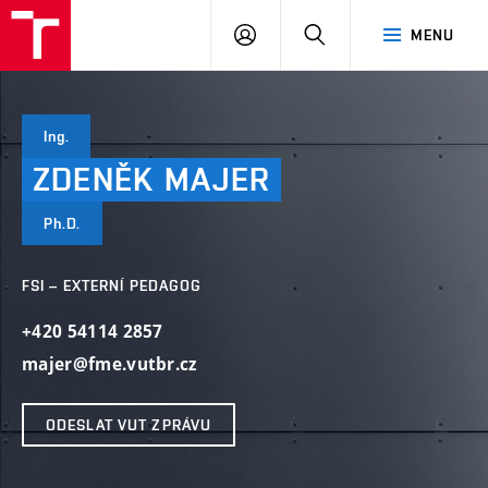
VUT
PŘIHLÁSIT
HLEDAT
MENU
SE
Ing.
ZDENĚK
MAJER
Ph.D.
FSI – EXTERNÍ PEDAGOG
+420 54114 2857
majer@fme.vutbr.cz
ODESLAT VUT ZPRÁVU