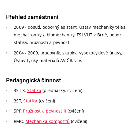
Přehled zaměstnání
2009 - dosud, odborný asistent, Ústav mechaniky těles,
mechatroniky a biomechaniky, FSI VUT v Brně, odbor
statiky, pružnosti a pevnosti
2004 - 2009, pracovník, skupina vysokocyklové únavy,
Ústav fyziky materiálů
AV ČR, v. v. i.
Pedagogická činnost
3ST-K,
Statika
(přednášky, cvičení)
3ST,
Statika
(cvičení)
5PP,
Pružnost a pevnost II
(cvičení)
RMO,
Mechanika kompozitů
(cvičení)