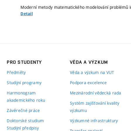
Moderní metody matematického modelování problémů inž
Detail
PRO STUDENTY
VĚDA A VÝZKUM
Předměty
Věda a výzkum na VUT
Studijní programy
Podpora excelence
Harmonogram
Mezinárodní vědecká rada
akademického roku
Systém zajišťování kvality
Závěrečné práce
výzkumu
Doktorské studium
Výzkumné infrastruktury
Studijní předpisy
Transfer znalostí