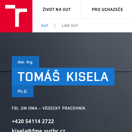
VUT
ŽIVOT NA VUT
PRO UCHAZEČE
VUT
LIDÉ VUT
doc. Ing.
TOMÁŠ
KISELA
Ph.D.
FSI, ÚM OMA – VĚDECKÝ PRACOVNÍK
+420 54114 2722
kisela@fme.vutbr.cz