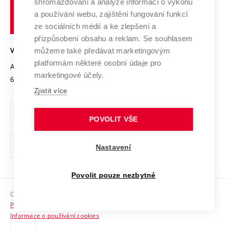
shromažďování a analýze informací o výkonu
Udržitelná univerzita
učení
Služby univerzity
Transfer znalostí
a používání webu, zajištění fungování funkcí
technické
Podnikavá univerzita / ContriBUTe
Mezinárodní dohody
ze sociálních médií a ke zlepšení a
Open Science
v
Bezpečná univerzita
přizpůsobení obsahu a reklam. Se souhlasem
Univerzitní sítě
Brně
Projekty
můžeme také předávat marketingovým
VYSOKÉ UČENÍ TECHNICKÉ V BRNĚ
Vyznamenání
platformám některé osobní údaje pro
Projekty ze strukturálních fondů
Antonínská 548/1
www.vut.cz
marketingové účely.
Organizační struktura
602 00 Brno
vut@vutbr.cz
Specifický výzkum
Zjistit více
Úřední deska
Ochrana osobních údajů
POVOLIT VŠE
(externí
Pracovní příležitosti
Nastavení
odkaz)
Podpora a rozvoj zaměstnanců a studujících
Povolit pouze nezbytné
Rovné příležitosti
Copyright © 2026 VUT
Sociální bezpečí
Prohlášení o přístupnosti
HR Award
Informace o používání cookies