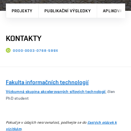
PROJEKTY
PUBLIKAČNÍ VÝSLEDKY
APLIKOVANÉ 
KONTAKTY
0000-0003-0768-599X
Fakulta informačních technologií
Výzkumná skupina akcelerovaných síťových technologií
, člen
PhD student
Pokud je v údajích nesrovnalost, podívejte se do
častých otázek k
.
vizitkám