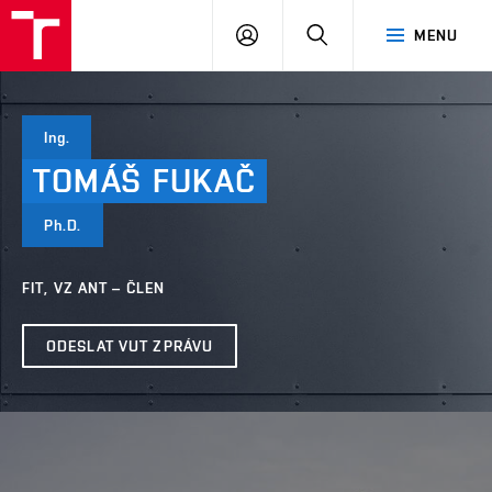
VUT
PŘIHLÁSIT
HLEDAT
MENU
SE
Ing.
TOMÁŠ
FUKAČ
Ph.D.
FIT, VZ ANT – ČLEN
ODESLAT VUT ZPRÁVU