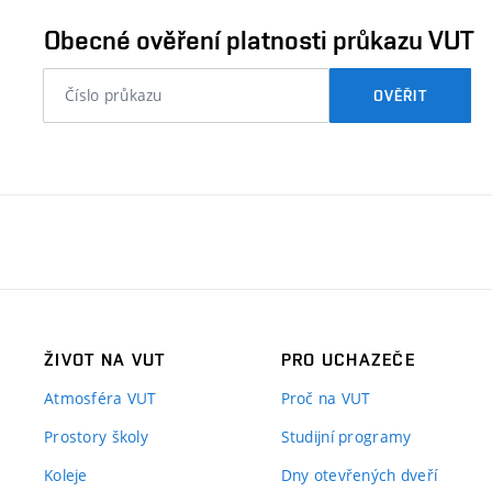
ověřit
Obecné ověření platnosti průkazu VUT
nebo
OVĚŘIT
číslo
průkazu
studenta…
ŽIVOT NA VUT
PRO UCHAZEČE
Atmosféra VUT
Proč na VUT
Prostory školy
Studijní programy
Koleje
Dny otevřených dveří