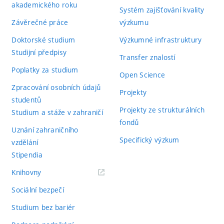
akademického roku
Systém zajišťování kvality
Závěrečné práce
výzkumu
Doktorské studium
Výzkumné infrastruktury
Studijní předpisy
Transfer znalostí
Poplatky za studium
Open Science
Zpracování osobních údajů
Projekty
studentů
Projekty ze strukturálních
Studium a stáže v zahraničí
fondů
Uznání zahraničního
Specifický výzkum
vzdělání
Stipendia
(externí
Knihovny
odkaz)
Sociální bezpečí
Studium bez bariér