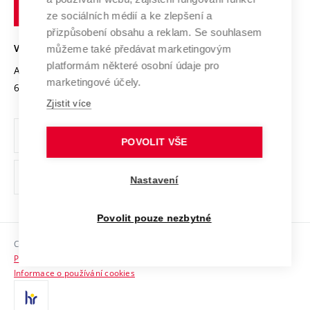
technické
Podnikavá univerzita / ContriBUTe
Mezinárodní dohody
ze sociálních médií a ke zlepšení a
Open Science
v
Bezpečná univerzita
přizpůsobení obsahu a reklam. Se souhlasem
Univerzitní sítě
Brně
Projekty
můžeme také předávat marketingovým
VYSOKÉ UČENÍ TECHNICKÉ V BRNĚ
Vyznamenání
platformám některé osobní údaje pro
Projekty ze strukturálních fondů
Antonínská 548/1
www.vut.cz
marketingové účely.
Organizační struktura
602 00 Brno
vut@vutbr.cz
Specifický výzkum
Zjistit více
Úřední deska
Ochrana osobních údajů
POVOLIT VŠE
(externí
Pracovní příležitosti
Nastavení
odkaz)
Podpora a rozvoj zaměstnanců a studujících
Povolit pouze nezbytné
Rovné příležitosti
Copyright © 2026 VUT
Sociální bezpečí
Prohlášení o přístupnosti
HR Award
Informace o používání cookies
Kontakty