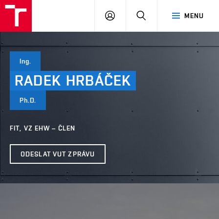
VUT
PŘIHLÁSIT
HLEDAT
MENU
SE
Ing.
RADEK
HRBÁČEK
Ph.D.
FIT, VZ EHW – ČLEN
ODESLAT VUT ZPRÁVU