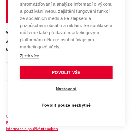
shromažďování a analýze informací o výkonu
Udržitelná univerzita
učení
Služby univerzity
Transfer znalostí
a používání webu, zajištění fungování funkcí
technické
Podnikavá univerzita / ContriBUTe
Mezinárodní dohody
ze sociálních médií a ke zlepšení a
Open Science
v
Bezpečná univerzita
přizpůsobení obsahu a reklam. Se souhlasem
Univerzitní sítě
Brně
Projekty
můžeme také předávat marketingovým
VYSOKÉ UČENÍ TECHNICKÉ V BRNĚ
Vyznamenání
platformám některé osobní údaje pro
Projekty ze strukturálních fondů
Antonínská 548/1
www.vut.cz
marketingové účely.
Organizační struktura
602 00 Brno
vut@vutbr.cz
Specifický výzkum
Zjistit více
Úřední deska
Ochrana osobních údajů
POVOLIT VŠE
(externí
Pracovní příležitosti
Nastavení
odkaz)
Podpora a rozvoj zaměstnanců a studujících
Povolit pouze nezbytné
Rovné příležitosti
Copyright © 2026 VUT
Sociální bezpečí
Prohlášení o přístupnosti
HR Award
Informace o používání cookies