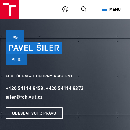
VUT
PŘIHLÁSIT
HLEDAT
MENU
SE
Ing.
PAVEL
ŠILER
Ph.D.
FCH, ÚCHM – ODBORNÝ ASISTENT
+420 54114 9459
,
+420 54114 9373
siler@fch.vut.cz
ODESLAT VUT ZPRÁVU