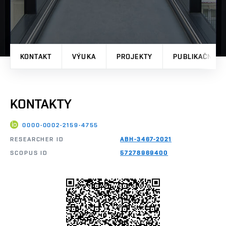
KONTAKT
VÝUKA
PROJEKTY
PUBLIKAČNÍ V
KONTAKTY
0000-0002-2159-4755
RESEARCHER ID
ABH-3467-2021
SCOPUS ID
57278969400