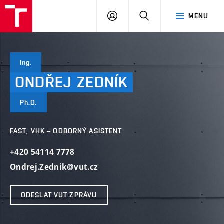
VUT
PŘIHLÁSIT
HLEDAT
MENU
SE
Ing.
ONDŘEJ
ZEDNÍK
Ph.D.
FAST, VHK – ODBORNÝ ASISTENT
+420 54114 7778
Ondrej.Zednik@vut.cz
ODESLAT VUT ZPRÁVU