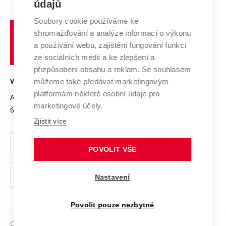
E-přihláška
údajů
Zahraniční spolupráce
Systém zajišťování kvality výzkumu
Profil univerzity
Spolupráce se školami
Soubory cookie používáme ke
Vysoké
Výzkumné infrastruktury
shromažďování a analýze informací o výkonu
Udržitelná univerzita
učení
Služby univerzity
Transfer znalostí
a používání webu, zajištění fungování funkcí
technické
Podnikavá univerzita / ContriBUTe
Mezinárodní dohody
ze sociálních médií a ke zlepšení a
Open Science
v
Bezpečná univerzita
přizpůsobení obsahu a reklam. Se souhlasem
Univerzitní sítě
Brně
Projekty
můžeme také předávat marketingovým
VYSOKÉ UČENÍ TECHNICKÉ V BRNĚ
Vyznamenání
platformám některé osobní údaje pro
Projekty ze strukturálních fondů
Antonínská 548/1
www.vut.cz
marketingové účely.
Organizační struktura
602 00 Brno
vut@vutbr.cz
Specifický výzkum
Zjistit více
Úřední deska
Ochrana osobních údajů
POVOLIT VŠE
(externí
Pracovní příležitosti
Nastavení
odkaz)
Podpora a rozvoj zaměstnanců a studujících
Povolit pouze nezbytné
Rovné příležitosti
Copyright © 2026 VUT
Sociální bezpečí