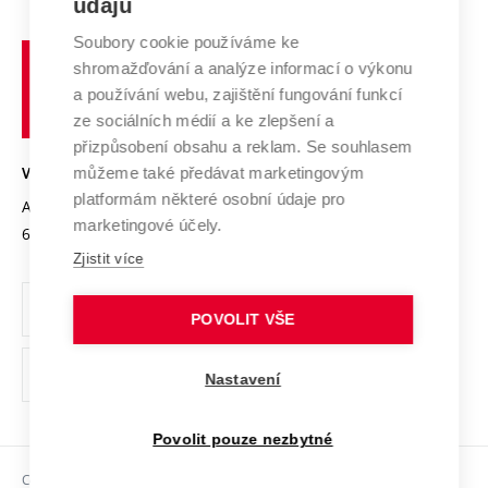
údajů
Zahraniční spolupráce
Systém zajišťování kvality výzkumu
Profil univerzity
Spolupráce se školami
Soubory cookie používáme ke
Vysoké
Výzkumné infrastruktury
shromažďování a analýze informací o výkonu
Udržitelná univerzita
učení
Služby univerzity
Transfer znalostí
a používání webu, zajištění fungování funkcí
technické
Podnikavá univerzita / ContriBUTe
Mezinárodní dohody
ze sociálních médií a ke zlepšení a
Open Science
v
Bezpečná univerzita
přizpůsobení obsahu a reklam. Se souhlasem
Univerzitní sítě
Brně
Projekty
můžeme také předávat marketingovým
VYSOKÉ UČENÍ TECHNICKÉ V BRNĚ
Vyznamenání
platformám některé osobní údaje pro
Projekty ze strukturálních fondů
Antonínská 548/1
www.vut.cz
marketingové účely.
Organizační struktura
602 00 Brno
vut@vutbr.cz
Specifický výzkum
Zjistit více
Úřední deska
Ochrana osobních údajů
POVOLIT VŠE
(externí
Pracovní příležitosti
Nastavení
odkaz)
Podpora a rozvoj zaměstnanců a studujících
Povolit pouze nezbytné
Rovné příležitosti
Copyright © 2026 VUT
Sociální bezpečí