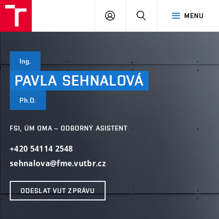
VUT
PŘIHLÁSIT
HLEDAT
MENU
SE
Ing.
PAVLA
SEHNALOVÁ
Ph.D.
FSI, ÚM OMA – ODBORNÝ ASISTENT
+420 54114 2548
sehnalova@fme.vutbr.cz
ODESLAT VUT ZPRÁVU