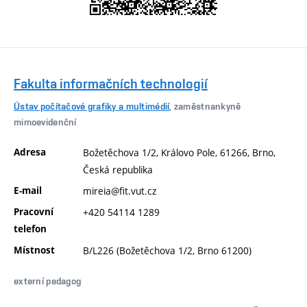
Fakulta informačních technologií
Ústav počítačové grafiky a multimédií
, zaměstnankyně
mimoevidenční
Adresa
Božetěchova 1/2, Královo Pole, 61266, Brno,
Česká republika
E-mail
mireia@fit.vut.cz
Pracovní
+420 54114 1289
telefon
Místnost
B/L226 (Božetěchova 1/2, Brno 61200)
externí pedagog