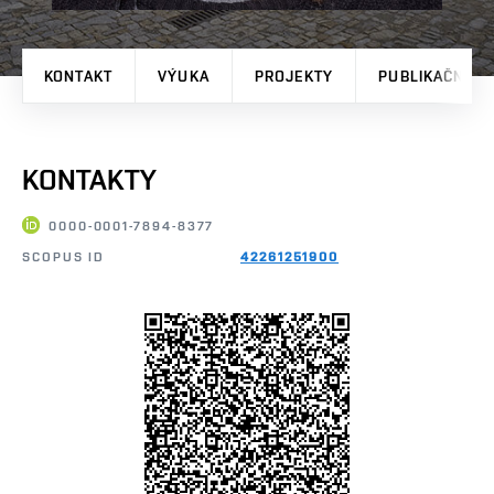
KONTAKT
VÝUKA
PROJEKTY
PUBLIKAČNÍ V
KONTAKTY
0000-0001-7894-8377
SCOPUS ID
42261251900