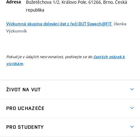
Adresa
Božetěchova 1/2, Královo Pole, 61266, Brno, Česká
republika
Výzkumná skupina dolování dat z řeči BUT Speech@FIT
, členka
Výzkumník
Pokud je v údajích nesrovnalost, podívejte se do
častých otázek k
.
vizitkám
ŽIVOT NA VUT
Atmosféra VUT
PRO UCHAZEČE
Prostory školy
Proč na VUT
Koleje
PRO STUDENTY
Studijní programy
Stravování