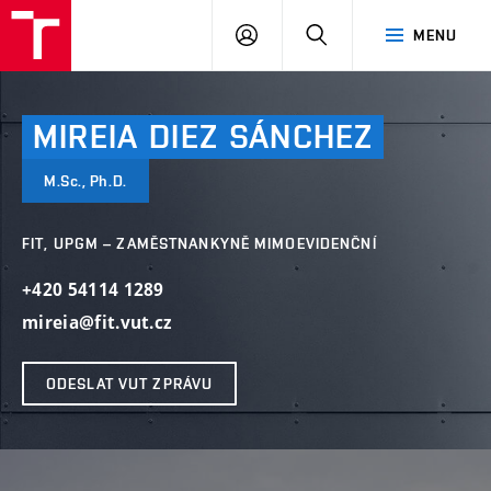
VUT
PŘIHLÁSIT
HLEDAT
MENU
SE
MIREIA
DIEZ
SÁNCHEZ
M.Sc., Ph.D.
FIT, UPGM – ZAMĚSTNANKYNĚ MIMOEVIDENČNÍ
+420 54114 1289
mireia@fit.vut.cz
ODESLAT VUT ZPRÁVU