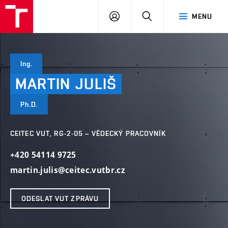
VUT
PŘIHLÁSIT
HLEDAT
MENU
SE
Ing.
MARTIN
JULIŠ
Ph.D.
CEITEC VUT, RG-2-05 – VĚDECKÝ PRACOVNÍK
+420 54114 9725
martin.julis@ceitec.vutbr.cz
ODESLAT VUT ZPRÁVU