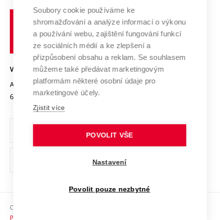
Profil univerzity
Spolupráce se školami
Soubory cookie používáme ke
Vysoké
Výzkumné infrastruktury
shromažďování a analýze informací o výkonu
Udržitelná univerzita
učení
Služby univerzity
Transfer znalostí
a používání webu, zajištění fungování funkcí
technické
Podnikavá univerzita / ContriBUTe
Mezinárodní dohody
ze sociálních médií a ke zlepšení a
Open Science
v
Bezpečná univerzita
přizpůsobení obsahu a reklam. Se souhlasem
Univerzitní sítě
Brně
Projekty
můžeme také předávat marketingovým
VYSOKÉ UČENÍ TECHNICKÉ V BRNĚ
Vyznamenání
platformám některé osobní údaje pro
Projekty ze strukturálních fondů
Antonínská 548/1
www.vut.cz
marketingové účely.
Organizační struktura
602 00 Brno
vut@vutbr.cz
Specifický výzkum
Zjistit více
Úřední deska
Ochrana osobních údajů
POVOLIT VŠE
(externí
Pracovní příležitosti
Nastavení
odkaz)
Podpora a rozvoj zaměstnanců a studujících
Povolit pouze nezbytné
Rovné příležitosti
Copyright © 2026 VUT
Sociální bezpečí
Prohlášení o přístupnosti