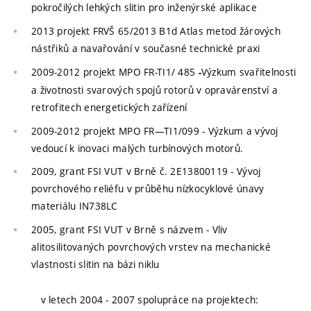
pokročilých lehkých slitin pro inženýrské aplikace
2013 projekt
FRVŠ 65/2013 B1d Atlas metod žárových
nástřiků a navařování v současné technické praxi
2009-2012 projekt MPO
FR-TI1/ 485
Výzkum svařitelnosti
-
a životnosti svarových spojů rotorů v opravárenství a
retrofitech energetických zařízení
2009-2012 projekt MPO FR—TI1/099 - Výzkum a vývoj
vedoucí k inovaci malých turbínových motorů.
2009,
grant FSI VUT v Brně č. 2E13800119 -
Vývoj
povrchového reliéfu v průběhu nízkocyklové únavy
materiálu IN738LC
2005, grant FSI VUT v Brně s názvem - Vliv
alitosilitovaných povrchových vrstev na mechanické
vlastnosti slitin na bázi niklu
v letech 2004 - 2007 spolupráce na projektech: