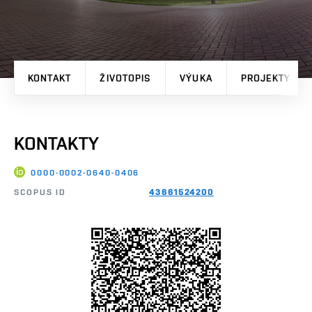
KONTAKT
ŽIVOTOPIS
VÝUKA
PROJEKTY
KONTAKTY
0000-0002-0640-0406
SCOPUS ID
43661524200