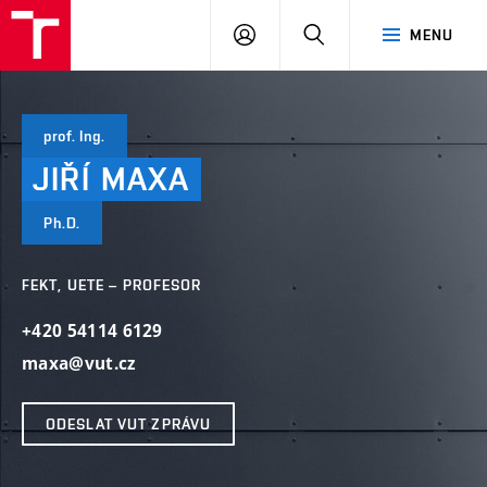
VUT
PŘIHLÁSIT
HLEDAT
MENU
SE
prof. Ing.
JIŘÍ
MAXA
Ph.D.
FEKT, UETE – PROFESOR
+420 54114 6129
maxa@vut.cz
ODESLAT VUT ZPRÁVU