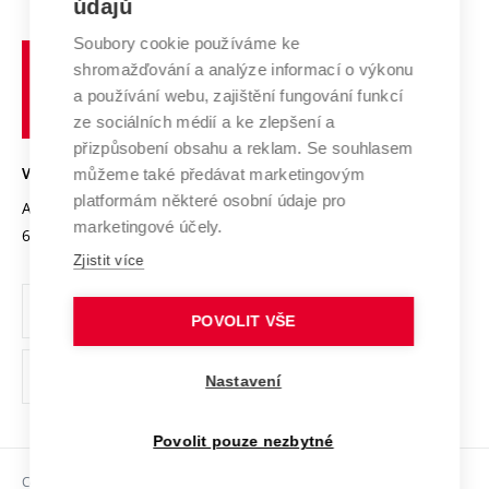
údajů
Zahraniční spolupráce
Systém zajišťování kvality výzkumu
Profil univerzity
Spolupráce se školami
Soubory cookie používáme ke
Vysoké
Výzkumné infrastruktury
shromažďování a analýze informací o výkonu
Udržitelná univerzita
učení
Služby univerzity
Transfer znalostí
a používání webu, zajištění fungování funkcí
technické
Podnikavá univerzita / ContriBUTe
Mezinárodní dohody
ze sociálních médií a ke zlepšení a
Open Science
v
Bezpečná univerzita
přizpůsobení obsahu a reklam. Se souhlasem
Univerzitní sítě
Brně
Projekty
můžeme také předávat marketingovým
VYSOKÉ UČENÍ TECHNICKÉ V BRNĚ
Vyznamenání
platformám některé osobní údaje pro
Projekty ze strukturálních fondů
Antonínská 548/1
www.vut.cz
marketingové účely.
Organizační struktura
602 00 Brno
vut@vutbr.cz
Specifický výzkum
Zjistit více
Úřední deska
Ochrana osobních údajů
POVOLIT VŠE
(externí
Pracovní příležitosti
Nastavení
odkaz)
Podpora a rozvoj zaměstnanců a studujících
Povolit pouze nezbytné
Rovné příležitosti
Copyright © 2026 VUT
Sociální bezpečí