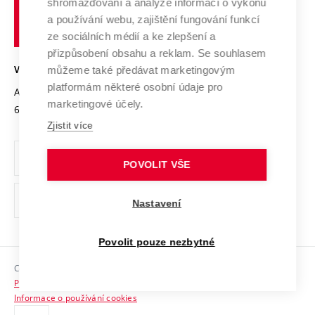
shromažďování a analýze informací o výkonu
Udržitelná univerzita
učení
Služby univerzity
Transfer znalostí
a používání webu, zajištění fungování funkcí
technické
Podnikavá univerzita / ContriBUTe
Mezinárodní dohody
ze sociálních médií a ke zlepšení a
Open Science
v
Bezpečná univerzita
přizpůsobení obsahu a reklam. Se souhlasem
Univerzitní sítě
Brně
Projekty
můžeme také předávat marketingovým
VYSOKÉ UČENÍ TECHNICKÉ V BRNĚ
Vyznamenání
platformám některé osobní údaje pro
Projekty ze strukturálních fondů
Antonínská 548/1
www.vut.cz
marketingové účely.
Organizační struktura
602 00 Brno
vut@vutbr.cz
Specifický výzkum
Zjistit více
Úřední deska
Ochrana osobních údajů
POVOLIT VŠE
(externí
Pracovní příležitosti
Nastavení
odkaz)
Podpora a rozvoj zaměstnanců a studujících
Povolit pouze nezbytné
Rovné příležitosti
Copyright © 2026 VUT
Sociální bezpečí
Prohlášení o přístupnosti
HR Award
Informace o používání cookies