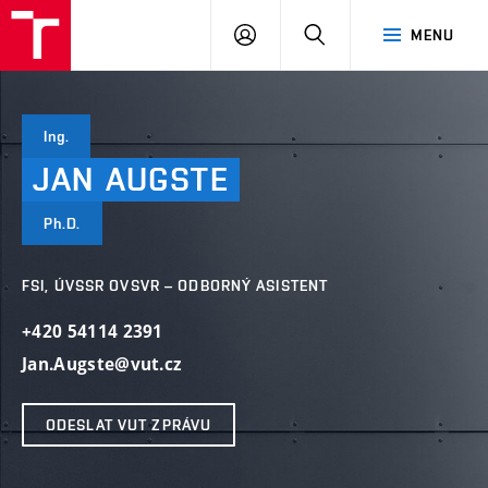
VUT
PŘIHLÁSIT
HLEDAT
MENU
SE
Ing.
JAN
AUGSTE
Ph.D.
FSI, ÚVSSR OVSVR – ODBORNÝ ASISTENT
+420 54114 2391
Jan.Augste@vut.cz
ODESLAT VUT ZPRÁVU