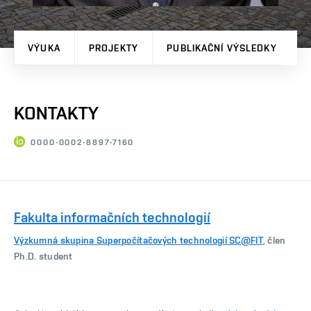
VÝUKA
PROJEKTY
PUBLIKAČNÍ VÝSLEDKY
KONTAKTY
0000-0002-8897-7160
Fakulta informačních technologií
Výzkumná skupina Superpočítačových technologií SC@FIT
, člen
Ph.D. student