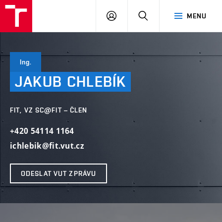
VUT
PŘIHLÁSIT
HLEDAT
MENU
SE
Ing.
JAKUB
CHLEBÍK
FIT, VZ SC@FIT – ČLEN
+420 54114 1164
ichlebik@fit.vut.cz
ODESLAT VUT ZPRÁVU