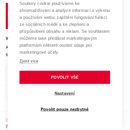
Profil univerzity
Spolupráce se školami
Soubory cookie používáme ke
Vysoké
Výzkumné infrastruktury
shromažďování a analýze informací o výkonu
Udržitelná univerzita
učení
Služby univerzity
Transfer znalostí
a používání webu, zajištění fungování funkcí
technické
Podnikavá univerzita / ContriBUTe
Mezinárodní dohody
ze sociálních médií a ke zlepšení a
Open Science
v
Bezpečná univerzita
přizpůsobení obsahu a reklam. Se souhlasem
Univerzitní sítě
Brně
Projekty
můžeme také předávat marketingovým
VYSOKÉ UČENÍ TECHNICKÉ V BRNĚ
Vyznamenání
platformám některé osobní údaje pro
Projekty ze strukturálních fondů
Antonínská 548/1
www.vut.cz
marketingové účely.
Organizační struktura
602 00 Brno
vut@vutbr.cz
Specifický výzkum
Zjistit více
Úřední deska
Ochrana osobních údajů
POVOLIT VŠE
(externí
Pracovní příležitosti
Nastavení
odkaz)
Podpora a rozvoj zaměstnanců a studujících
Povolit pouze nezbytné
Rovné příležitosti
Copyright © 2026 VUT
Sociální bezpečí
Prohlášení o přístupnosti