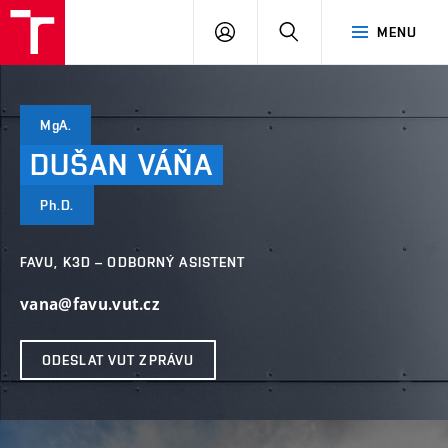
VUT
PŘIHLÁSIT
HLEDAT
MENU
SE
MgA.
DUŠAN
VÁŇA
Ph.D.
FAVU, K3D – ODBORNÝ ASISTENT
vana@favu.vut.cz
ODESLAT VUT ZPRÁVU