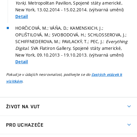
York)
. Metropolitan Pavilion, Spojené státy americké,
New York, 13.02.2014 - 15.02.2014. (výtvarná umění)
Detail
HORČICOVÁ, M.; VÁŇA, D.; KAMENSKICH, J.;
OPLIŠTILOVÁ, M.; SVOBODOVÁ, H.; SCHLOSSEROVA, J.;
SCHIFFNEDEROVA, M.; PAVLACKÝ, T.; PEC, J.:
Everything
Digital
. SVA Flatiron Gallery, Spojené státy americké,
New York, 09.10.2013 - 19.10.2013. (výtvarná umění)
Detail
Pokud je v údajích nesrovnalost, podívejte se do
častých otázek k
.
vizitkám
ŽIVOT NA VUT
Atmosféra VUT
PRO UCHAZEČE
Prostory školy