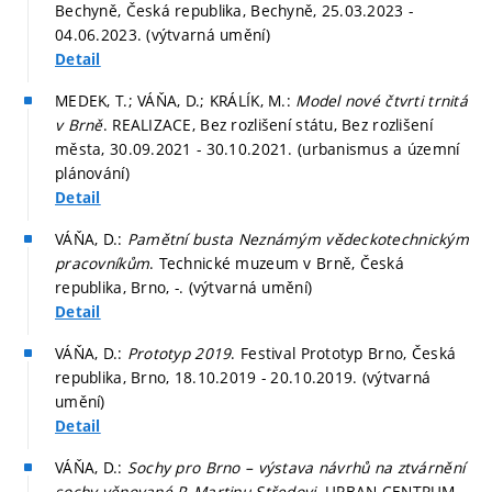
Bechyně, Česká republika, Bechyně, 25.03.2023 -
04.06.2023. (výtvarná umění)
Detail
MEDEK, T.; VÁŇA, D.; KRÁLÍK, M.:
Model nové čtvrti trnitá
v Brně
. REALIZACE, Bez rozlišení státu, Bez rozlišení
města, 30.09.2021 - 30.10.2021. (urbanismus a územní
plánování)
Detail
VÁŇA, D.:
Pamětní busta Neznámým vědeckotechnickým
pracovníkům
. Technické muzeum v Brně, Česká
republika, Brno, -. (výtvarná umění)
Detail
VÁŇA, D.:
Prototyp 2019
. Festival Prototyp Brno, Česká
republika, Brno, 18.10.2019 - 20.10.2019. (výtvarná
umění)
Detail
VÁŇA, D.:
Sochy pro Brno – výstava návrhů na ztvárnění
sochy věnované P. Martinu Středovi
. URBAN CENTRUM,