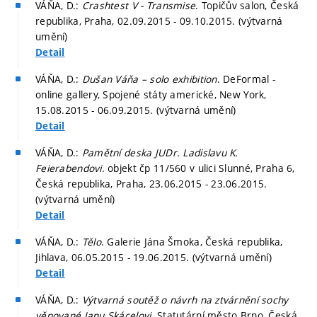
VÁŇA, D.:
Crashtest V - Transmise
. Topičův salon, Česká
republika, Praha, 02.09.2015 - 09.10.2015. (výtvarná
umění)
Detail
VÁŇA, D.:
Dušan Váňa – solo exhibition
. DeFormal -
online gallery, Spojené státy americké, New York,
15.08.2015 - 06.09.2015. (výtvarná umění)
Detail
VÁŇA, D.:
Pamětní deska JUDr. Ladislavu K.
Feierabendovi
. objekt čp 11/560 v ulici Slunné, Praha 6,
Česká republika, Praha, 23.06.2015 - 23.06.2015.
(výtvarná umění)
Detail
VÁŇA, D.:
Tělo
. Galerie Jána Šmoka, Česká republika,
Jihlava, 06.05.2015 - 19.06.2015. (výtvarná umění)
Detail
VÁŇA, D.:
Výtvarná soutěž o návrh na ztvárnění sochy
věnované Janu Skácelovi
. Statutární město Brno, Česká