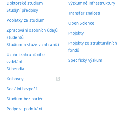
Doktorské studium
Výzkumné infrastruktury
Studijní předpisy
Transfer znalostí
Poplatky za studium
Open Science
Zpracování osobních údajů
Projekty
studentů
Projekty ze strukturálních
Studium a stáže v zahraničí
fondů
Uznání zahraničního
Specifický výzkum
vzdělání
Stipendia
(externí
Knihovny
odkaz)
Sociální bezpečí
Studium bez bariér
Podpora podnikání