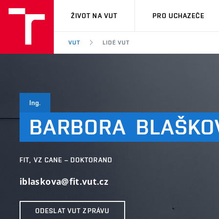
VUT
ŽIVOT NA VUT
PRO UCHAZEČE
VUT
LIDÉ VUT
Ing.
BARBORA
BLAŠKO
FIT, VZ CANE – DOKTORAND
iblaskova@fit.vut.cz
ODESLAT VUT ZPRÁVU