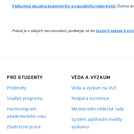
Výzkumná skupina kognitivního a neurálního inženýrství
, Doktora
Pokud je v údajích nesrovnalost, podívejte se do
častých otázek k viz
PRO STUDENTY
VĚDA A VÝZKUM
Předměty
Věda a výzkum na VUT
Studijní programy
Podpora excelence
Harmonogram
Mezinárodní vědecká rada
akademického roku
Systém zajišťování kvality
Závěrečné práce
výzkumu