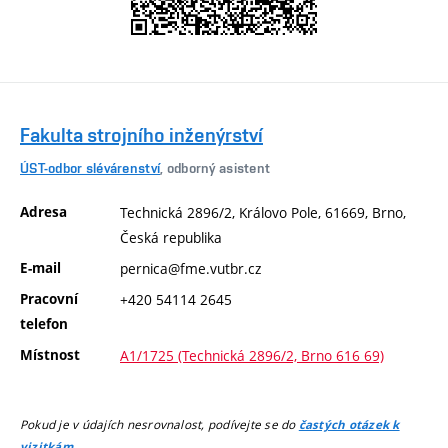
Fakulta strojního inženýrství
ÚST-odbor slévárenství
, odborný asistent
Adresa
Technická 2896/2, Královo Pole, 61669, Brno,
Česká republika
E-mail
pernica@fme.vutbr.cz
Pracovní
+420 54114 2645
telefon
Místnost
A1/1725 (Technická 2896/2, Brno 616 69)
Pokud je v údajích nesrovnalost, podívejte se do
častých otázek k
.
vizitkám