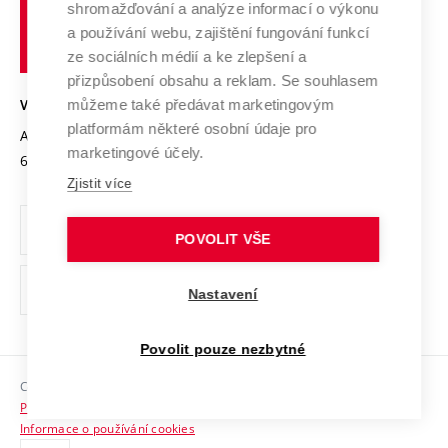
shromažďování a analýze informací o výkonu
Udržitelná univerzita
učení
Služby univerzity
Transfer znalostí
a používání webu, zajištění fungování funkcí
technické
Podnikavá univerzita / ContriBUTe
Mezinárodní dohody
ze sociálních médií a ke zlepšení a
Open Science
v
Bezpečná univerzita
přizpůsobení obsahu a reklam. Se souhlasem
Univerzitní sítě
Brně
Projekty
můžeme také předávat marketingovým
VYSOKÉ UČENÍ TECHNICKÉ V BRNĚ
Vyznamenání
platformám některé osobní údaje pro
Projekty ze strukturálních fondů
Antonínská 548/1
www.vut.cz
marketingové účely.
Organizační struktura
602 00 Brno
vut@vutbr.cz
Specifický výzkum
Zjistit více
Úřední deska
Ochrana osobních údajů
POVOLIT VŠE
(externí
Pracovní příležitosti
Nastavení
odkaz)
Podpora a rozvoj zaměstnanců a studujících
Povolit pouze nezbytné
Rovné příležitosti
Copyright © 2026 VUT
Sociální bezpečí
Prohlášení o přístupnosti
HR Award
Informace o používání cookies