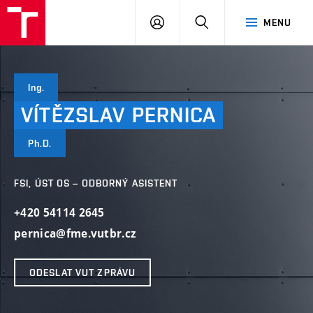
VUT
PŘIHLÁSIT
HLEDAT
MENU
SE
Ing.
VÍTĚZSLAV
PERNICA
Ph.D.
FSI, ÚST OS – ODBORNÝ ASISTENT
+420 54114 2645
pernica@fme.vutbr.cz
ODESLAT VUT ZPRÁVU