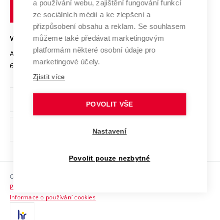
Transfer znalostí
a používání webu, zajištění fungování funkcí
technické
Podnikavá univerzita / ContriBUTe
Mezinárodní dohody
ze sociálních médií a ke zlepšení a
Open Science
v
Bezpečná univerzita
přizpůsobení obsahu a reklam. Se souhlasem
Univerzitní sítě
Brně
Projekty
můžeme také předávat marketingovým
VYSOKÉ UČENÍ TECHNICKÉ V BRNĚ
Vyznamenání
platformám některé osobní údaje pro
Projekty ze strukturálních fondů
Antonínská 548/1
www.vut.cz
marketingové účely.
Organizační struktura
602 00 Brno
vut@vutbr.cz
Specifický výzkum
Zjistit více
Úřední deska
Ochrana osobních údajů
POVOLIT VŠE
(externí
Pracovní příležitosti
Nastavení
odkaz)
Podpora a rozvoj zaměstnanců a studujících
Povolit pouze nezbytné
Rovné příležitosti
Copyright © 2026 VUT
Sociální bezpečí
Prohlášení o přístupnosti
HR Award
Informace o používání cookies