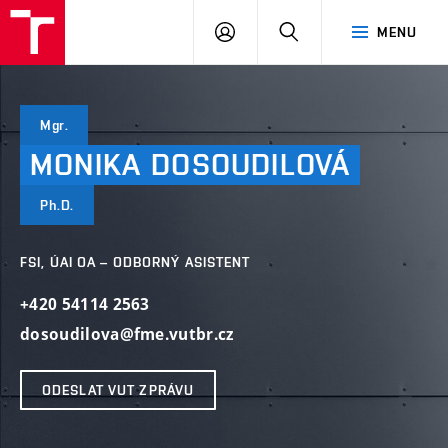
VUT
PŘIHLÁSIT
HLEDAT
MENU
SE
Mgr.
MONIKA
DOSOUDILOVÁ
Ph.D.
FSI, ÚAI OA – ODBORNÝ ASISTENT
+420 54114 2563
dosoudilova@fme.vutbr.cz
ODESLAT VUT ZPRÁVU