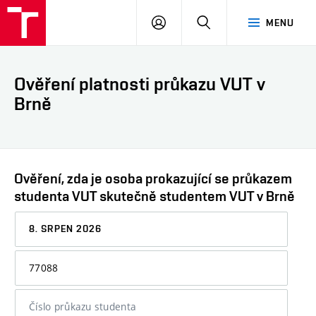
VUT
PŘIHLÁSIT
HLEDAT
MENU
SE
Ověření platnosti průkazu VUT v
Brně
Ověření, zda je osoba prokazující se průkazem
studenta VUT skutečně studentem VUT v Brně
Datum,
ke
kterému
Osobní
chcete
číslo
informaci
nebo
ověřit
číslo