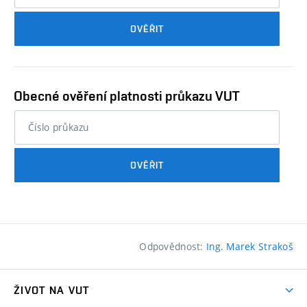
průkazu
OVĚŘIT
studenta…
Obecné ověření platnosti průkazu VUT
nebo
číslo
průkazu
OVĚŘIT
studenta…
Odpovědnost:
Ing. Marek Strakoš
ŽIVOT NA VUT