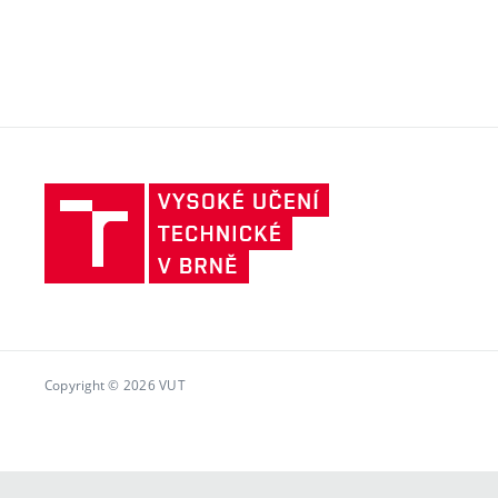
Vysoké
učení
technické
v
Brně
Copyright © 2026 VUT