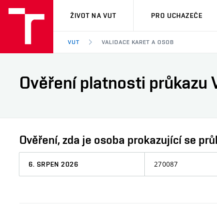
VUT
ŽIVOT NA VUT
PRO UCHAZEČE
VUT
VALIDACE KARET A OSOB
Ověření platnosti průkazu 
Ověření, zda je osoba prokazující se 
Datum,
Osobní
ke
číslo
kterému
chcete
informaci