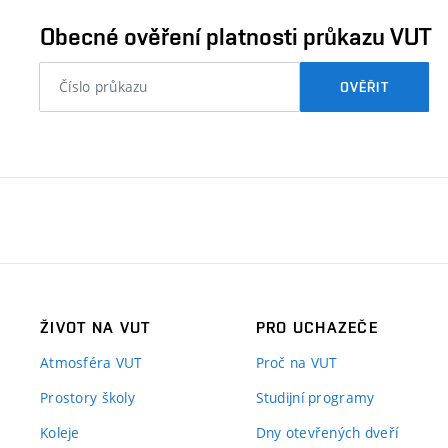
ověřit
Obecné ověření platnosti průkazu VUT
nebo
OVĚŘIT
číslo
průkazu
studenta…
ŽIVOT NA VUT
PRO UCHAZEČE
Atmosféra VUT
Proč na VUT
Prostory školy
Studijní programy
Koleje
Dny otevřených dveří