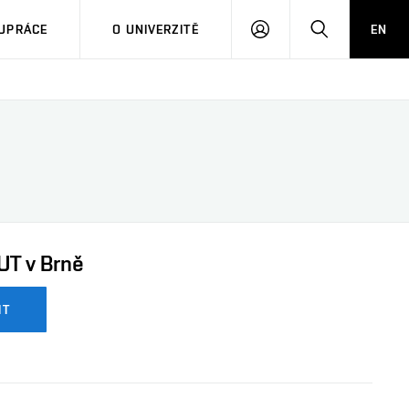
PŘIHLÁSIT
HLEDAT
UPRÁCE
O UNIVERZITĚ
EN
SE
UT v Brně
IT