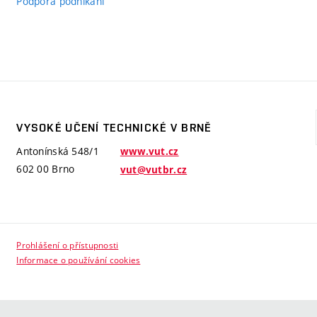
Podpora podnikání
VYSOKÉ UČENÍ TECHNICKÉ V BRNĚ
Antonínská 548/1
www.vut.cz
602 00 Brno
vut@vutbr.cz
Prohlášení o přístupnosti
Informace o používání cookies