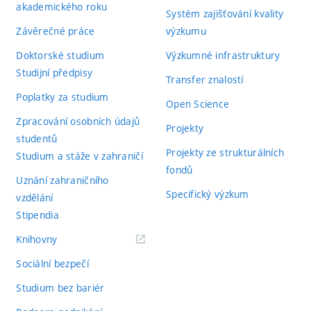
akademického roku
Systém zajišťování kvality
Závěrečné práce
výzkumu
Doktorské studium
Výzkumné infrastruktury
Studijní předpisy
Transfer znalostí
Poplatky za studium
Open Science
Zpracování osobních údajů
Projekty
studentů
Projekty ze strukturálních
Studium a stáže v zahraničí
fondů
Uznání zahraničního
Specifický výzkum
vzdělání
Stipendia
(externí
Knihovny
odkaz)
Sociální bezpečí
Studium bez bariér