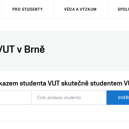
PRO STUDENTY
VĚDA A VÝZKUM
SPOL
VUT v Brně
průkazem studenta VUT skutečně studentem V
nebo
OVĚŘ
číslo
průkazu
studenta…