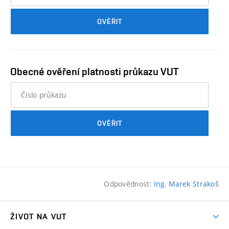
průkazu
OVĚŘIT
studenta…
Obecné ověření platnosti průkazu VUT
nebo
číslo
průkazu
OVĚŘIT
studenta…
Odpovědnost:
Ing. Marek Strakoš
ŽIVOT NA VUT