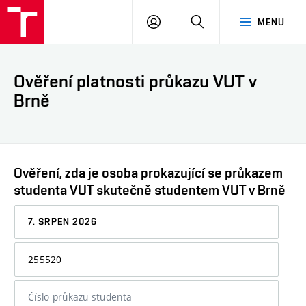
VUT
PŘIHLÁSIT
HLEDAT
MENU
SE
Ověření platnosti průkazu VUT v
Brně
Ověření, zda je osoba prokazující se průkazem
studenta VUT skutečně studentem VUT v Brně
Datum,
ke
kterému
Osobní
chcete
číslo
informaci
nebo
ověřit
číslo