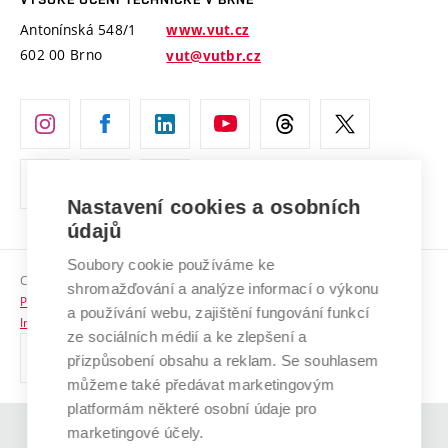
Vyznamenání
Projekty ze strukturálních fondů
Antonínská 548/1
www.vut.cz
Organizační struktura
602 00 Brno
vut@vutbr.cz
Specifický výzkum
Úřední deska
Ochrana osobních údajů
(externí
Pracovní příležitosti
odkaz)
Nastavení cookies a osobních
Podpora a rozvoj zaměstnanců a studujících
údajů
Rovné příležitosti
Soubory cookie používáme ke
Copyright © 2026 VUT
Sociální bezpečí
shromažďování a analýze informací o výkonu
Prohlášení o přístupnosti
a používání webu, zajištění fungování funkcí
HR Award
Informace o používání cookies
ze sociálních médií a ke zlepšení a
přizpůsobení obsahu a reklam. Se souhlasem
Kontakty
můžeme také předávat marketingovým
Pro média
platformám některé osobní údaje pro
marketingové účely.
(externí
Absolventi