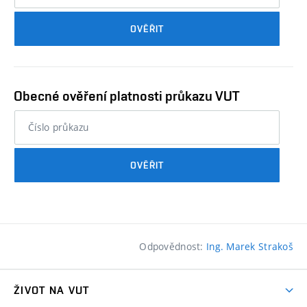
průkazu
OVĚŘIT
studenta…
Obecné ověření platnosti průkazu VUT
nebo
číslo
průkazu
OVĚŘIT
studenta…
Odpovědnost:
Ing. Marek Strakoš
ŽIVOT NA VUT