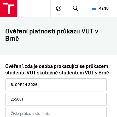
VUT
PŘIHLÁSIT
HLEDAT
MENU
SE
Ověření platnosti průkazu VUT v
Brně
Ověření, zda je osoba prokazující se průkazem
studenta VUT skutečně studentem VUT v Brně
Datum,
ke
kterému
Osobní
chcete
číslo
informaci
nebo
ověřit
číslo