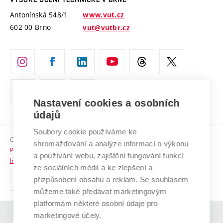
Vyznamenání
Projekty ze strukturálních fondů
Antonínská 548/1
www.vut.cz
Organizační struktura
602 00 Brno
vut@vutbr.cz
Specifický výzkum
Úřední deska
Ochrana osobních údajů
(externí
Pracovní příležitosti
odkaz)
Nastavení cookies a osobních
Podpora a rozvoj zaměstnanců a studujících
údajů
Rovné příležitosti
Soubory cookie používáme ke
Copyright © 2026 VUT
Sociální bezpečí
shromažďování a analýze informací o výkonu
Prohlášení o přístupnosti
a používání webu, zajištění fungování funkcí
HR Award
Informace o používání cookies
ze sociálních médií a ke zlepšení a
přizpůsobení obsahu a reklam. Se souhlasem
Kontakty
můžeme také předávat marketingovým
Pro média
platformám některé osobní údaje pro
marketingové účely.
(externí
Absolventi