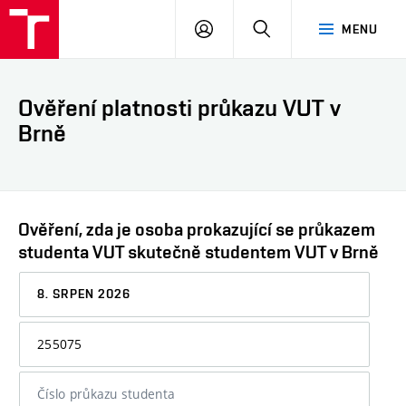
VUT
PŘIHLÁSIT
HLEDAT
MENU
SE
Ověření platnosti průkazu VUT v
Brně
Ověření, zda je osoba prokazující se průkazem
studenta VUT skutečně studentem VUT v Brně
Datum,
ke
kterému
Osobní
chcete
číslo
informaci
nebo
ověřit
číslo