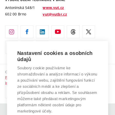
Vyznamenání
Projekty ze strukturálních fondů
Antonínská 548/1
www.vut.cz
Organizační struktura
602 00 Brno
vut@vutbr.cz
Specifický výzkum
Úřední deska
Ochrana osobních údajů
(externí
Pracovní příležitosti
odkaz)
Nastavení cookies a osobních
Podpora a rozvoj zaměstnanců a studujících
údajů
Rovné příležitosti
Soubory cookie používáme ke
Copyright © 2026 VUT
Sociální bezpečí
shromažďování a analýze informací o výkonu
Prohlášení o přístupnosti
a používání webu, zajištění fungování funkcí
HR Award
Informace o používání cookies
ze sociálních médií a ke zlepšení a
přizpůsobení obsahu a reklam. Se souhlasem
Kontakty
můžeme také předávat marketingovým
Pro média
platformám některé osobní údaje pro
marketingové účely.
(externí
Absolventi