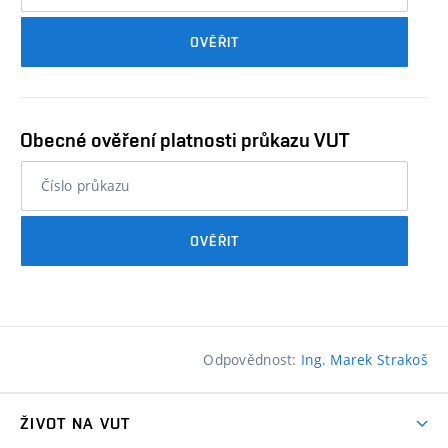
průkazu
OVĚŘIT
studenta…
Obecné ověření platnosti průkazu VUT
nebo
číslo
průkazu
OVĚŘIT
studenta…
Odpovědnost:
Ing. Marek Strakoš
ŽIVOT NA VUT