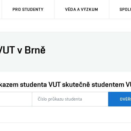
PRO STUDENTY
VĚDA A VÝZKUM
SPOL
VUT v Brně
průkazem studenta VUT skutečně studentem V
nebo
OVĚŘ
číslo
průkazu
studenta…