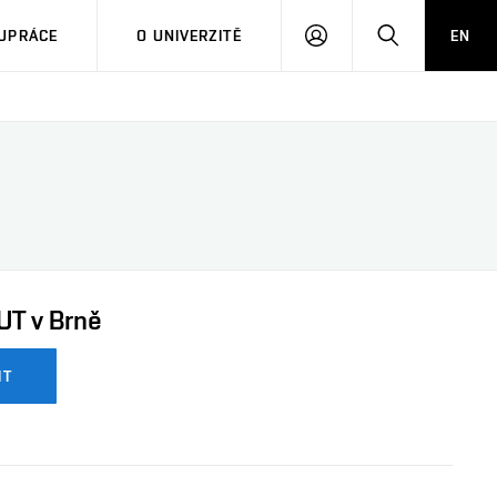
PŘIHLÁSIT
HLEDAT
UPRÁCE
O UNIVERZITĚ
EN
SE
UT v Brně
IT