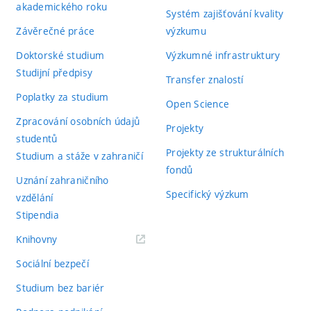
akademického roku
Systém zajišťování kvality
Závěrečné práce
výzkumu
Doktorské studium
Výzkumné infrastruktury
Studijní předpisy
Transfer znalostí
Poplatky za studium
Open Science
Zpracování osobních údajů
Projekty
studentů
Projekty ze strukturálních
Studium a stáže v zahraničí
fondů
Uznání zahraničního
Specifický výzkum
vzdělání
Stipendia
(externí
Knihovny
odkaz)
Sociální bezpečí
Studium bez bariér