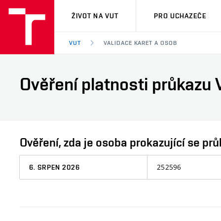
VUT
ŽIVOT NA VUT
PRO UCHAZEČE
VUT
VALIDACE KARET A OSOB
Ověření platnosti průkazu 
Ověření, zda je osoba prokazující se 
Datum,
Osobní
ke
číslo
kterému
chcete
informaci