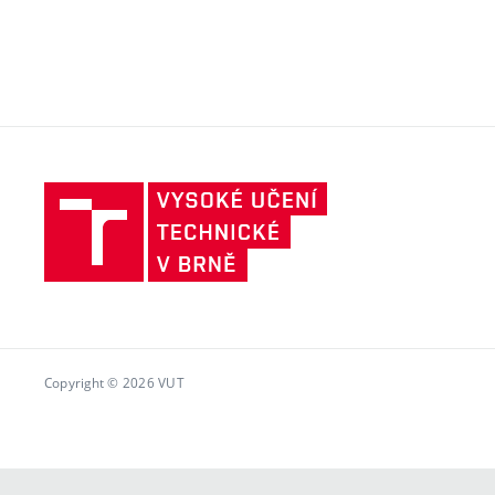
Vysoké
učení
technické
v
Brně
Copyright © 2026 VUT