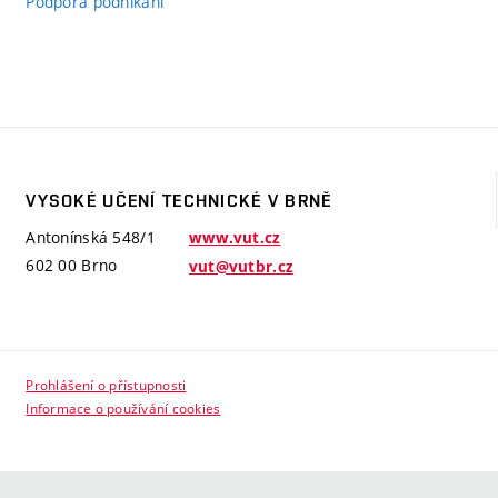
Podpora podnikání
VYSOKÉ UČENÍ TECHNICKÉ V BRNĚ
Antonínská 548/1
www.vut.cz
602 00 Brno
vut@vutbr.cz
Prohlášení o přístupnosti
Informace o používání cookies