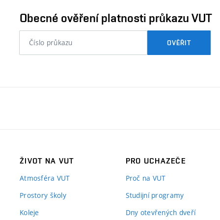
ověřit
Obecné ověření platnosti průkazu VUT
nebo
OVĚŘIT
číslo
průkazu
studenta…
ŽIVOT NA VUT
PRO UCHAZEČE
Atmosféra VUT
Proč na VUT
Prostory školy
Studijní programy
Koleje
Dny otevřených dveří