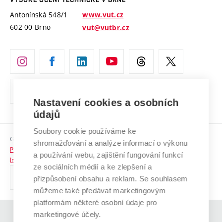
Vyznamenání
Projekty ze strukturálních fondů
Antonínská 548/1
www.vut.cz
Organizační struktura
602 00 Brno
vut@vutbr.cz
Specifický výzkum
Úřední deska
Ochrana osobních údajů
(externí
Pracovní příležitosti
odkaz)
Nastavení cookies a osobních
Podpora a rozvoj zaměstnanců a studujících
údajů
Rovné příležitosti
Soubory cookie používáme ke
Copyright © 2026 VUT
Sociální bezpečí
shromažďování a analýze informací o výkonu
Prohlášení o přístupnosti
a používání webu, zajištění fungování funkcí
HR Award
Informace o používání cookies
ze sociálních médií a ke zlepšení a
přizpůsobení obsahu a reklam. Se souhlasem
Kontakty
můžeme také předávat marketingovým
Pro média
platformám některé osobní údaje pro
marketingové účely.
(externí
Absolventi