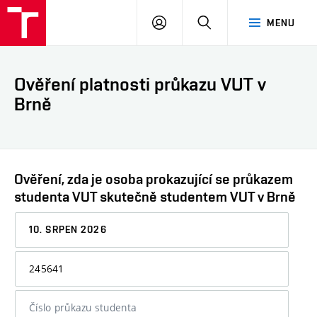
VUT
PŘIHLÁSIT
HLEDAT
MENU
SE
Ověření platnosti průkazu VUT v
Brně
Ověření, zda je osoba prokazující se průkazem
studenta VUT skutečně studentem VUT v Brně
Datum,
ke
kterému
Osobní
chcete
číslo
informaci
nebo
ověřit
číslo