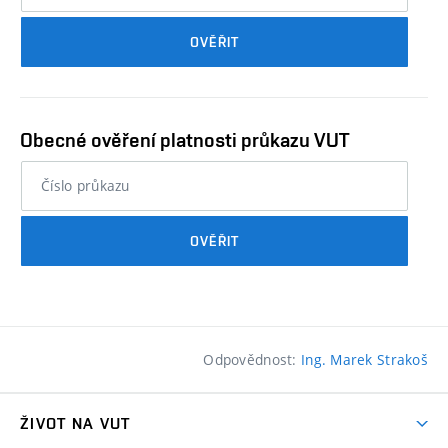
průkazu
OVĚŘIT
studenta…
Obecné ověření platnosti průkazu VUT
nebo
číslo
průkazu
OVĚŘIT
studenta…
Odpovědnost:
Ing. Marek Strakoš
ŽIVOT NA VUT