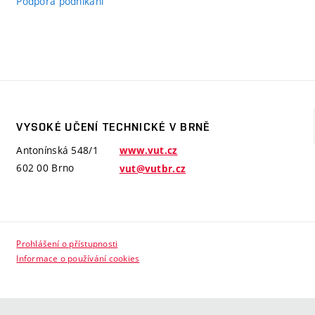
Podpora podnikání
VYSOKÉ UČENÍ TECHNICKÉ V BRNĚ
Antonínská 548/1
www.vut.cz
602 00 Brno
vut@vutbr.cz
Prohlášení o přístupnosti
Informace o používání cookies