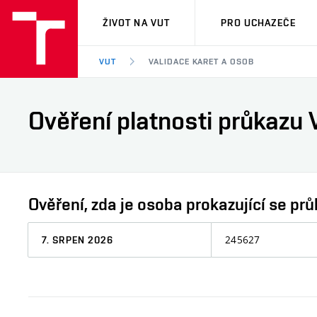
VUT
ŽIVOT NA VUT
PRO UCHAZEČE
VUT
VALIDACE KARET A OSOB
Ověření platnosti průkazu 
Ověření, zda je osoba prokazující se 
Datum,
Osobní
ke
číslo
kterému
chcete
informaci