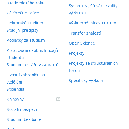
akademického roku
Systém zajišťování kvality
Závěrečné práce
výzkumu
Doktorské studium
Výzkumné infrastruktury
Studijní předpisy
Transfer znalostí
Poplatky za studium
Open Science
Zpracování osobních údajů
Projekty
studentů
Projekty ze strukturálních
Studium a stáže v zahraničí
fondů
Uznání zahraničního
Specifický výzkum
vzdělání
Stipendia
(externí
Knihovny
odkaz)
Sociální bezpečí
Studium bez bariér