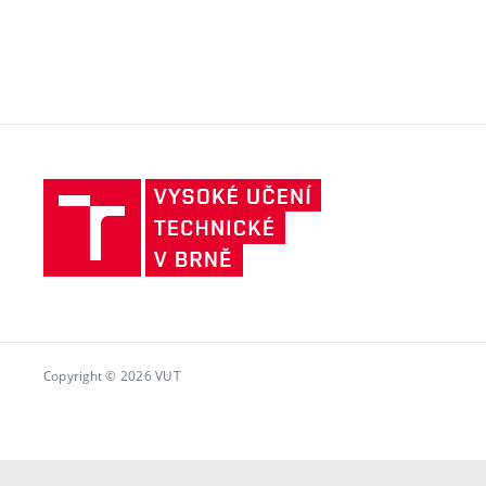
Vysoké
učení
technické
v
Brně
Copyright © 2026 VUT