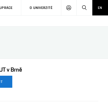
PŘIHLÁSIT
HLEDAT
UPRÁCE
O UNIVERZITĚ
EN
SE
UT v Brně
IT