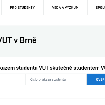
PRO STUDENTY
VĚDA A VÝZKUM
SPOL
VUT v Brně
průkazem studenta VUT skutečně studentem V
nebo
OVĚŘ
číslo
průkazu
studenta…