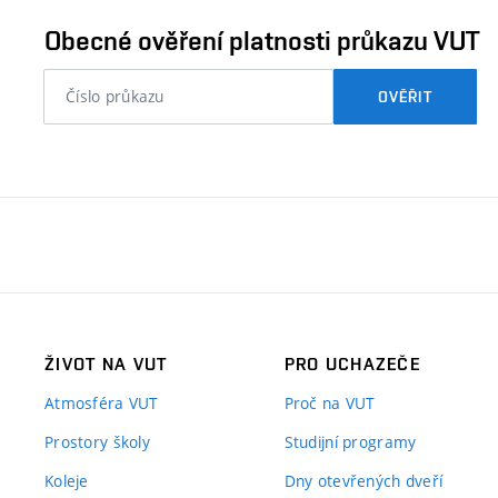
ověřit
Obecné ověření platnosti průkazu VUT
nebo
OVĚŘIT
číslo
průkazu
studenta…
ŽIVOT NA VUT
PRO UCHAZEČE
Atmosféra VUT
Proč na VUT
Prostory školy
Studijní programy
Koleje
Dny otevřených dveří