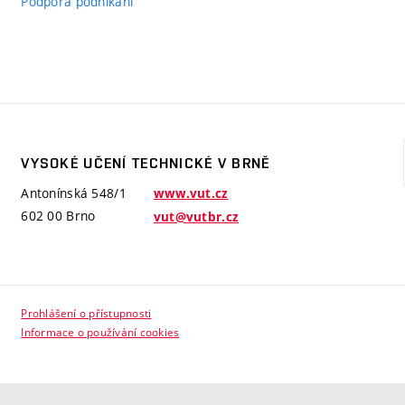
Podpora podnikání
VYSOKÉ UČENÍ TECHNICKÉ V BRNĚ
Antonínská 548/1
www.vut.cz
602 00 Brno
vut@vutbr.cz
Prohlášení o přístupnosti
Informace o používání cookies