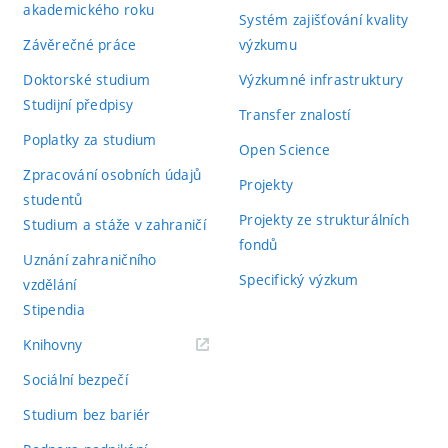
akademického roku
Systém zajišťování kvality
Závěrečné práce
výzkumu
Doktorské studium
Výzkumné infrastruktury
Studijní předpisy
Transfer znalostí
Poplatky za studium
Open Science
Zpracování osobních údajů
Projekty
studentů
Projekty ze strukturálních
Studium a stáže v zahraničí
fondů
Uznání zahraničního
Specifický výzkum
vzdělání
Stipendia
(externí
Knihovny
odkaz)
Sociální bezpečí
Studium bez bariér