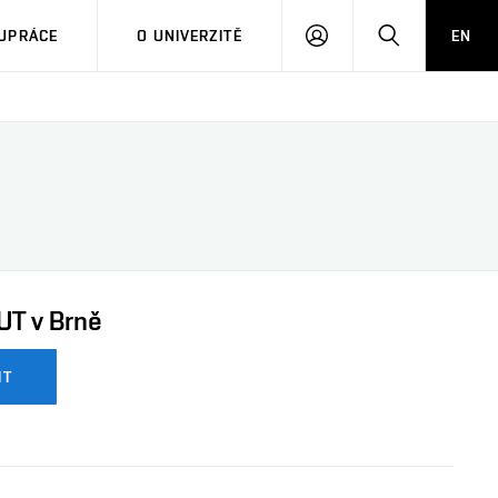
PŘIHLÁSIT
HLEDAT
UPRÁCE
O UNIVERZITĚ
EN
SE
UT v Brně
IT