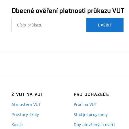
ověřit
Obecné ověření platnosti průkazu VUT
nebo
OVĚŘIT
číslo
průkazu
studenta…
ŽIVOT NA VUT
PRO UCHAZEČE
Atmosféra VUT
Proč na VUT
Prostory školy
Studijní programy
Koleje
Dny otevřených dveří