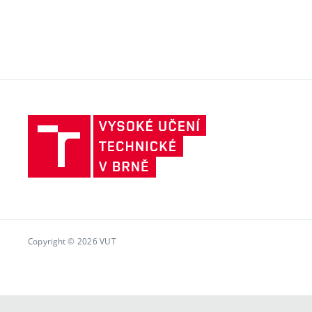
Vysoké
učení
technické
v
Brně
Copyright © 2026 VUT