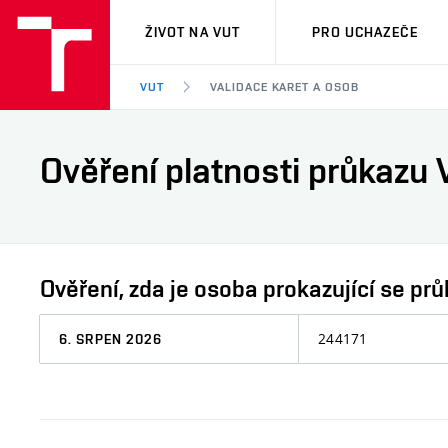
VUT
ŽIVOT NA VUT
PRO UCHAZEČE
VUT
VALIDACE KARET A OSOB
Ověření platnosti průkazu 
Ověření, zda je osoba prokazující se 
Datum,
Osobní
ke
číslo
kterému
chcete
informaci