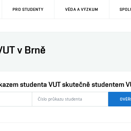
PRO STUDENTY
VĚDA A VÝZKUM
SPOL
VUT v Brně
průkazem studenta VUT skutečně studentem V
nebo
OVĚŘ
číslo
průkazu
studenta…